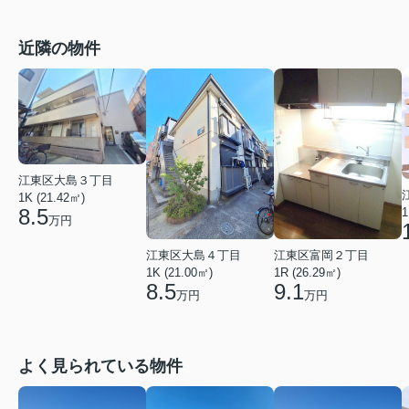
近隣の物件
江東区大島３丁目
1K (21.42㎡)
8.5
1
万円
江東区大島４丁目
江東区富岡２丁目
1K (21.00㎡)
1R (26.29㎡)
8.5
9.1
万円
万円
よく見られている物件