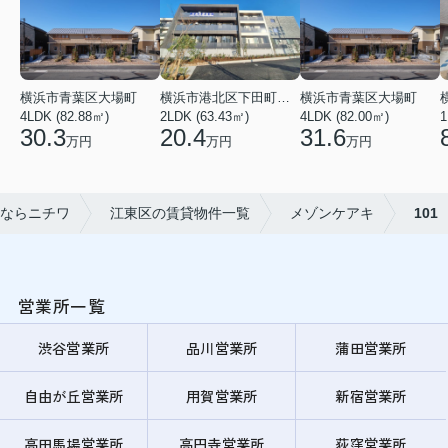
横浜市青葉区大場町
横浜市港北区下田町２丁目
横浜市青葉区大場町
4LDK (82.88㎡)
2LDK (63.43㎡)
4LDK (82.00㎡)
1
30.3
20.4
31.6
万円
万円
万円
ならニチワ
江東区の賃貸物件一覧
メゾンケアキ
101
営業所一覧
渋谷営業所
品川営業所
蒲田営業所
自由が丘営業所
用賀営業所
新宿営業所
高田馬場営業所
高円寺営業所
荻窪営業所