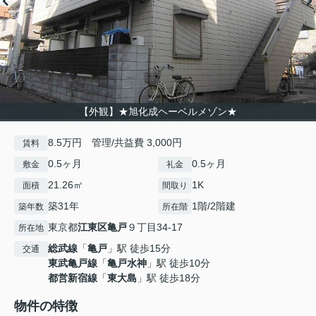
【外観】★旭化成ヘーベルメゾン★
8.5万円 管理/共益費 3,000円
賃料
0.5ヶ月
0.5ヶ月
敷金
礼金
21.26㎡
1K
面積
間取り
築31年
1階/2階建
築年数
所在階
東京都
江東区
亀戸
９丁目34-17
所在地
総武線
「
亀戸
」駅 徒歩15分
交通
東武亀戸線
「
亀戸水神
」駅 徒歩10分
都営新宿線
「
東大島
」駅 徒歩18分
物件の特徴