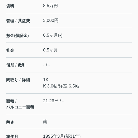
8.5万円
賃料
3,000円
管理 / 共益費
0.5ヶ月(-)
敷金(保証金)
0.5ヶ月
礼金
- / -
償却 / 敷引
1K
間取り / 詳細
K 3.0帖
/
洋室 6.5帖
21.26㎡ / -
面積 /
バルコニー面積
南
向き
1995年3月(築31年)
築年月