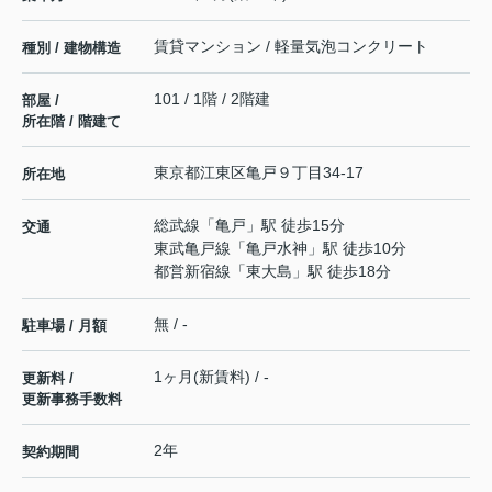
賃貸マンション / 軽量気泡コンクリート
種別 / 建物構造
101 / 1階 / 2階建
部屋 /
所在階 / 階建て
東京都
江東区
亀戸
９丁目34-17
所在地
総武線
「
亀戸
」駅 徒歩15分
交通
東武亀戸線
「
亀戸水神
」駅 徒歩10分
都営新宿線
「
東大島
」駅 徒歩18分
無 / -
駐車場 / 月額
1ヶ月(新賃料) / -
更新料 /
更新事務手数料
2年
契約期間