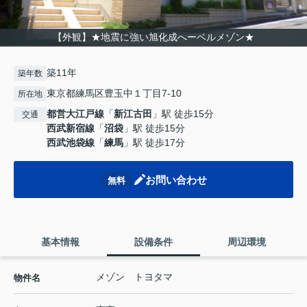
【外観】★地震に強い旭化成へーベルメゾン★
築11年
築年数
東京都練馬区豊玉中１丁目7-10
所在地
都営大江戸線
「
新江古田
」駅 徒歩15分
交通
西武新宿線
「
沼袋
」駅 徒歩15分
西武池袋線
「
練馬
」駅 徒歩17分
お問い合わせ
無料
基本情報
設備条件
周辺環境
メゾン トヨタマ
物件名