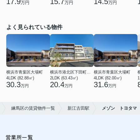
17.9
15.7
14.5
万円
万円
万円
よく見られている物件
横浜市青葉区大場町
横浜市港北区下田町２丁目
横浜市青葉区大場町
4LDK (82.88㎡)
2LDK (63.43㎡)
4LDK (82.00㎡)
1
30.3
20.4
31.6
万円
万円
万円
練馬区の賃貸物件一覧
新江古田駅
メゾン トヨタマ
営業所一覧