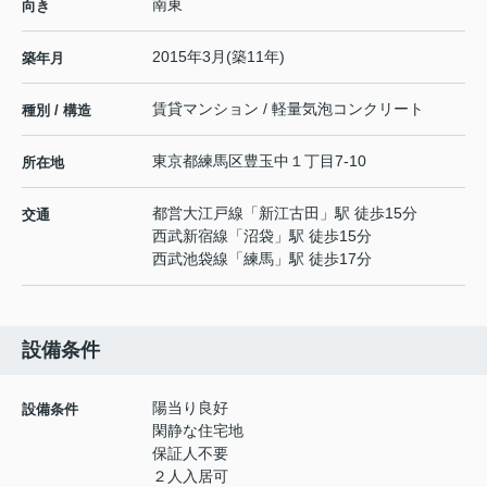
南東
向き
2015年3月(築11年)
築年月
賃貸マンション / 軽量気泡コンクリート
種別 / 構造
東京都
練馬区
豊玉中
１丁目7-10
所在地
都営大江戸線
「
新江古田
」駅 徒歩15分
交通
西武新宿線
「
沼袋
」駅 徒歩15分
西武池袋線
「
練馬
」駅 徒歩17分
設備条件
陽当り良好
設備条件
閑静な住宅地
保証人不要
２人入居可