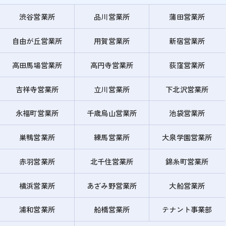
渋谷営業所
品川営業所
蒲田営業所
自由が丘営業所
用賀営業所
新宿営業所
高田馬場営業所
高円寺営業所
荻窪営業所
吉祥寺営業所
立川営業所
下北沢営業所
永福町営業所
千歳烏山営業所
池袋営業所
巣鴨営業所
練馬営業所
大泉学園営業所
赤羽営業所
北千住営業所
錦糸町営業所
横浜営業所
あざみ野営業所
大船営業所
浦和営業所
船橋営業所
テナント事業部