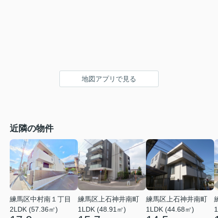
地図アプリで見る
近隣の物件
練馬区中村南１丁目
練馬区上石神井南町
練馬区上石神井南町
2LDK (57.36㎡)
1LDK (48.91㎡)
1LDK (44.68㎡)
1