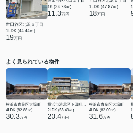
世田谷区代田２丁目
世田谷区北沢５丁目
1K (24.73㎡)
1LDK (47.87㎡)
1
11.3
18
万円
万円
世田谷区北沢５丁目
1LDK (44.44㎡)
19
万円
よく見られている物件
横浜市青葉区大場町
横浜市港北区下田町２丁目
横浜市青葉区大場町
4LDK (82.88㎡)
2LDK (63.43㎡)
4LDK (82.00㎡)
1
30.3
20.4
31.6
万円
万円
万円