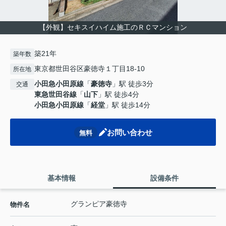
【外観】セキスイハイム施工のＲＣマンション
築21年
築年数
東京都世田谷区豪徳寺１丁目18-10
所在地
小田急小田原線
「
豪徳寺
」駅 徒歩3分
交通
東急世田谷線
「
山下
」駅 徒歩4分
小田急小田原線
「
経堂
」駅 徒歩14分
お問い合わせ
無料
基本情報
設備条件
グランピア豪徳寺
物件名