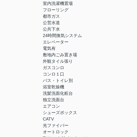
室内洗濯機置場
フローリング
都市ガス
公営水道
公共下水
24時間換気システム
エレベーター
電気有
敷地内ごみ置き場
外観タイル張り
ガスコンロ
コンロ１口
バス・トイレ別
浴室乾燥機
洗髪洗面化粧台
独立洗面台
エアコン
シューズボックス
CATV
光ファイバー
オートロック