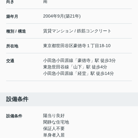
南
向き
2004年9月(築21年)
築年月
賃貸マンション / 鉄筋コンクリート
種別 / 構造
東京都
世田谷区
豪徳寺
１丁目18-10
所在地
小田急小田原線
「
豪徳寺
」駅 徒歩3分
交通
東急世田谷線
「
山下
」駅 徒歩4分
小田急小田原線
「
経堂
」駅 徒歩14分
設備条件
陽当り良好
設備条件
閑静な住宅地
保証人不要
単身者入居