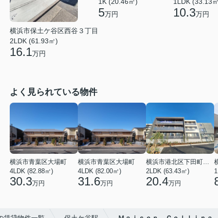
1K (20.46㎡)
1LDK (33.13㎡
5
10.3
万円
万円
横浜市保土ケ谷区西谷３丁目
2LDK (61.93㎡)
16.1
万円
よく見られている物件
横浜市青葉区大場町
横浜市青葉区大場町
横浜市港北区下田町２丁目
4LDK (82.88㎡)
4LDK (82.00㎡)
2LDK (63.43㎡)
1
30.3
31.6
20.4
万円
万円
万円