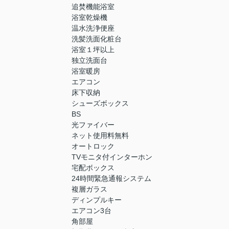
追焚機能浴室
浴室乾燥機
温水洗浄便座
洗髪洗面化粧台
浴室１坪以上
独立洗面台
浴室暖房
エアコン
床下収納
シューズボックス
BS
光ファイバー
ネット使用料無料
オートロック
TVモニタ付インターホン
宅配ボックス
24時間緊急通報システム
複層ガラス
ディンプルキー
エアコン3台
角部屋