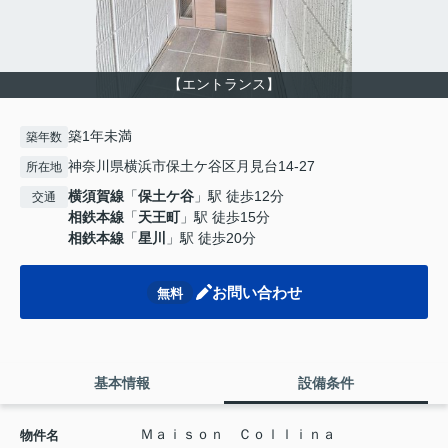
【エントランス】
築1年未満
築年数
神奈川県横浜市保土ケ谷区月見台14-27
所在地
横須賀線
「
保土ケ谷
」駅 徒歩12分
交通
相鉄本線
「
天王町
」駅 徒歩15分
相鉄本線
「
星川
」駅 徒歩20分
お問い合わせ
無料
基本情報
設備条件
Ｍａｉｓｏｎ Ｃｏｌｌｉｎａ
物件名