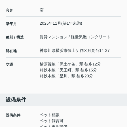
南
向き
2025年11月(築1年未満)
築年月
賃貸マンション / 軽量気泡コンクリート
種別 / 構造
神奈川県
横浜市保土ケ谷区
月見台
14-27
所在地
横須賀線
「
保土ケ谷
」駅 徒歩12分
交通
相鉄本線
「
天王町
」駅 徒歩15分
相鉄本線
「
星川
」駅 徒歩20分
設備条件
ペット相談
設備条件
ペット飼育可
ペット専用設備