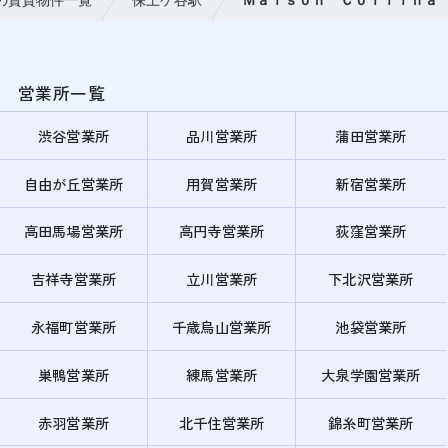
の賃貸物件一覧
保土ケ谷駅
Ｍａｉｓｏｎ Ｃｏｌｌｉｎａ
営業所一覧
渋谷営業所
品川営業所
蒲田営業所
自由が丘営業所
用賀営業所
新宿営業所
高田馬場営業所
高円寺営業所
荻窪営業所
吉祥寺営業所
立川営業所
下北沢営業所
永福町営業所
千歳烏山営業所
池袋営業所
巣鴨営業所
練馬営業所
大泉学園営業所
赤羽営業所
北千住営業所
錦糸町営業所