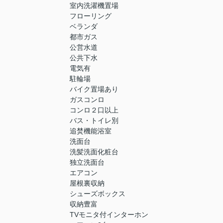
室内洗濯機置場
フローリング
ベランダ
都市ガス
公営水道
公共下水
電気有
駐輪場
バイク置場あり
ガスコンロ
コンロ２口以上
バス・トイレ別
追焚機能浴室
洗面台
洗髪洗面化粧台
独立洗面台
エアコン
屋根裏収納
シューズボックス
収納豊富
TVモニタ付インターホン