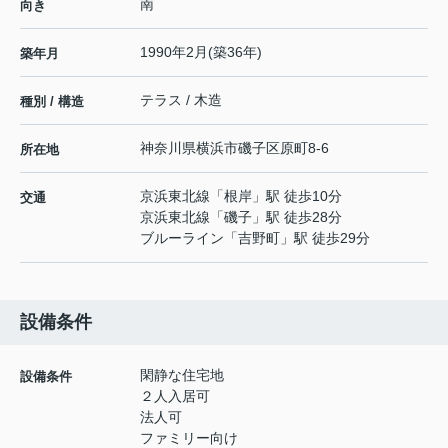
南
向き
1990年2月(築36年)
築年月
テラス / 木造
種別 / 構造
神奈川県
横浜市磯子区
原町
8-6
所在地
京浜東北線
「
根岸
」駅 徒歩10分
交通
京浜東北線
「
磯子
」駅 徒歩28分
ブルーライン
「
吉野町
」駅 徒歩29分
設備条件
閑静な住宅地
設備条件
２人入居可
法人可
ファミリー向け