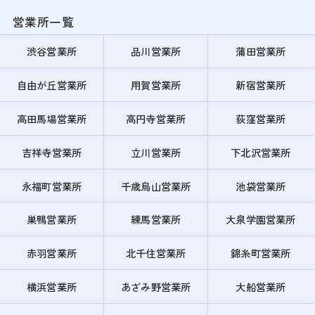
営業所一覧
渋谷営業所
品川営業所
蒲田営業所
自由が丘営業所
用賀営業所
新宿営業所
高田馬場営業所
高円寺営業所
荻窪営業所
吉祥寺営業所
立川営業所
下北沢営業所
永福町営業所
千歳烏山営業所
池袋営業所
巣鴨営業所
練馬営業所
大泉学園営業所
赤羽営業所
北千住営業所
錦糸町営業所
横浜営業所
あざみ野営業所
大船営業所