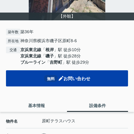
【外観】
築36年
築年数
神奈川県横浜市磯子区原町8-6
所在地
京浜東北線
「
根岸
」駅 徒歩10分
交通
京浜東北線
「
磯子
」駅 徒歩28分
ブルーライン
「
吉野町
」駅 徒歩29分
お問い合わせ
無料
基本情報
設備条件
原町テラスハウス
物件名