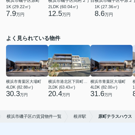
横浜市磯子区原町
横浜市磯子区岡村２丁目
横浜市磯子区中原２
1K (29.22㎡)
2LDK (60.04㎡)
1K (27.36㎡)
7.9
12.5
8.6
万円
万円
万円
よく見られている物件
横浜市青葉区大場町
横浜市港北区下田町２丁目
横浜市青葉区大場町
4LDK (82.88㎡)
2LDK (63.43㎡)
4LDK (82.00㎡)
1
30.3
20.4
31.6
万円
万円
万円
横浜市磯子区の賃貸物件一覧
根岸駅
原町テラスハウス