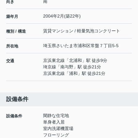
南
向き
2004年2月(築22年)
築年月
賃貸マンション / 軽量気泡コンクリート
種別 / 構造
埼玉県
さいたま市浦和区
常盤
７丁目5-5
所在地
京浜東北線
「
北浦和
」駅 徒歩9分
交通
埼京線
「
南与野
」駅 徒歩21分
京浜東北線
「
浦和
」駅 徒歩21分
設備条件
閑静な住宅地
設備条件
単身者入居
室内洗濯機置場
フローリング