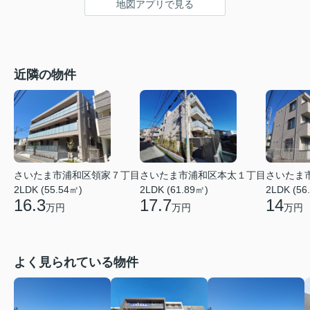
地図アプリで見る
近隣の物件
さいたま市浦和区領家７丁目
さいたま市浦和区本太１丁目
さいたま
2LDK (55.54㎡)
2LDK (61.89㎡)
2LDK (56
16.3
17.7
14
万円
万円
万円
よく見られている物件