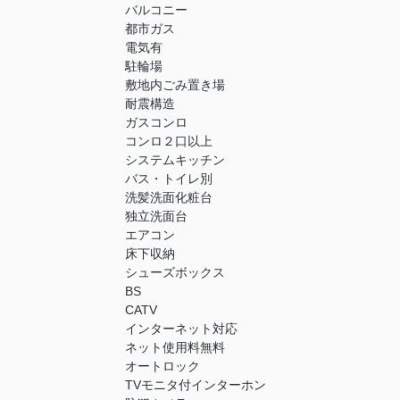
バルコニー
都市ガス
電気有
駐輪場
敷地内ごみ置き場
耐震構造
ガスコンロ
コンロ２口以上
システムキッチン
バス・トイレ別
洗髪洗面化粧台
独立洗面台
エアコン
床下収納
シューズボックス
BS
CATV
インターネット対応
ネット使用料無料
オートロック
TVモニタ付インターホン