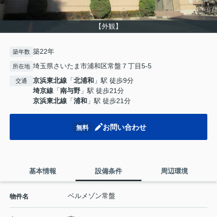
【外観】
築22年
築年数
埼玉県さいたま市浦和区常盤７丁目5-5
所在地
京浜東北線
「
北浦和
」駅 徒歩9分
交通
埼京線
「
南与野
」駅 徒歩21分
京浜東北線
「
浦和
」駅 徒歩21分
お問い合わせ
無料
基本情報
設備条件
周辺環境
ベルメゾン常盤
物件名