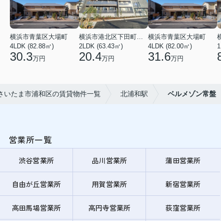
横浜市青葉区大場町
横浜市港北区下田町２丁目
横浜市青葉区大場町
4LDK (82.88㎡)
2LDK (63.43㎡)
4LDK (82.00㎡)
1
30.3
20.4
31.6
万円
万円
万円
さいたま市浦和区の賃貸物件一覧
北浦和駅
ベルメゾン常盤
営業所一覧
渋谷営業所
品川営業所
蒲田営業所
自由が丘営業所
用賀営業所
新宿営業所
高田馬場営業所
高円寺営業所
荻窪営業所