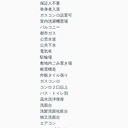
保証人不要
単身者入居
ガスコンロ設置可
室内洗濯機置場
バルコニー
都市ガス
公営水道
公共下水
電気有
駐輪場
敷地内ごみ置き場
耐震構造
外観タイル張り
ガスコンロ
コンロ２口以上
バス・トイレ別
温水洗浄便座
洗面台
洗髪洗面化粧台
独立洗面台
エアコン