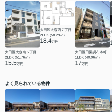
大田区大森西７丁目
2LDK (58.29㎡)
1
18.4
万円
大田区大森南５丁目
大田区田園調布本町
2LDK (51.76㎡)
1LDK (40.96㎡)
15.5
17
万円
万円
よく見られている物件