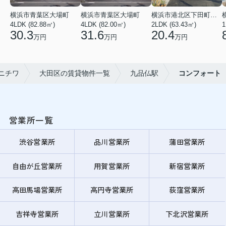
横浜市青葉区大場町
横浜市青葉区大場町
横浜市港北区下田町２丁目
4LDK (82.88㎡)
4LDK (82.00㎡)
2LDK (63.43㎡)
1
30.3
31.6
20.4
万円
万円
万円
ニチワ
大田区の賃貸物件一覧
九品仏駅
コンフォート
営業所一覧
渋谷営業所
品川営業所
蒲田営業所
自由が丘営業所
用賀営業所
新宿営業所
高田馬場営業所
高円寺営業所
荻窪営業所
吉祥寺営業所
立川営業所
下北沢営業所