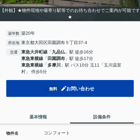
【外観】★物件現地や最寄り駅等でのお待ち合わせでご案内が可能です
★
築20年
築年数
東京都大田区田園調布５丁目37-4
所在地
東急大井町線
「
九品仏
」駅 徒歩16分
交通
東急東横線
「
田園調布
」駅 徒歩17分
東急東横線
「
多摩川
」駅 バス10分 玉11「玉川温室
村」 停歩5分
お問い合わせ
無料
基本情報
設備条件
コンフォート
物件名