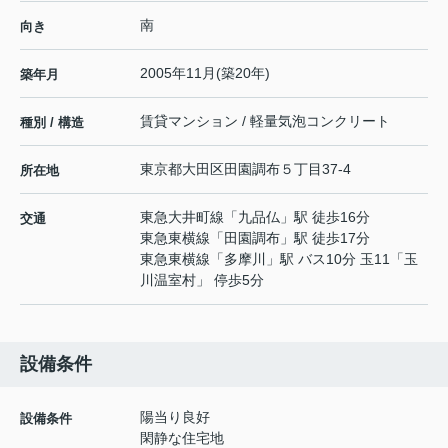
南
向き
2005年11月(築20年)
築年月
賃貸マンション / 軽量気泡コンクリート
種別 / 構造
東京都
大田区
田園調布
５丁目37-4
所在地
東急大井町線
「
九品仏
」駅 徒歩16分
交通
東急東横線
「
田園調布
」駅 徒歩17分
東急東横線
「
多摩川
」駅 バス10分 玉11「玉
川温室村」 停歩5分
設備条件
陽当り良好
設備条件
閑静な住宅地