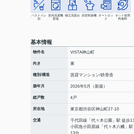
バストイレ
室内洗濯機
独立洗面台
浴室乾燥機
オートロッ
ネット使用
別
置場
ク
料無料
基本情報
物件名
VISTA神山町
向き
東
種別/構造
賃貸マンション/鉄骨造
築年月
2026年5月（新築）
総戸数
4戸
所在地
東京都
渋谷区
神山町
27-10
交通
千代田線
「
代々木公園
」駅 徒歩1
小田急小田原線
「
代々木八幡
」駅
13分