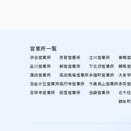
営業所一覧
渋谷営業所
用賀営業所
立川営業所
巣鴨
品川営業所
新宿営業所
下北沢営業所
練馬
蒲田営業所
高田馬場営業所
永福町営業所
大泉
自由が丘営業所
高円寺営業所
千歳烏山営業所
赤羽
吉祥寺営業所
荻窪営業所
池袋営業所
北千
錦糸