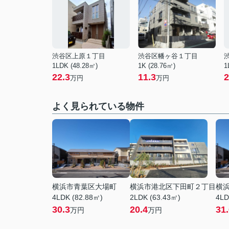
渋谷区上原１丁目
渋谷区幡ヶ谷１丁目
1LDK (48.28㎡)
1K (28.76㎡)
1
22.3
11.3
2
万円
万円
よく見られている物件
横浜市青葉区大場町
横浜市港北区下田町２丁目
横
4LDK (82.88㎡)
2LDK (63.43㎡)
4LD
30.3
20.4
31
万円
万円