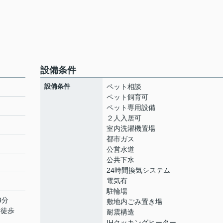
設備条件
設備条件
ペット相談
ペット飼育可
ペット専用設備
２人入居可
室内洗濯機置場
都市ガス
公営水道
公共下水
24時間換気システム
電気有
駐輪場
3分
敷地内ごみ置き場
 徒歩
耐震構造
IHクッキングヒーター