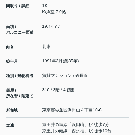
1K
間取り / 詳細
K
/
洋室 7.0帖
19.44㎡ / -
面積 /
バルコニー面積
北東
向き
1991年3月(築35年)
築年月
賃貸マンション / 鉄骨造
種別 / 建物構造
310 / 3階 / 4階建
部屋 /
所在階 / 階建て
東京都
杉並区
浜田山
４丁目10-6
所在地
京王井の頭線
「
浜田山
」駅 徒歩7分
交通
京王井の頭線
「
西永福
」駅 徒歩10分