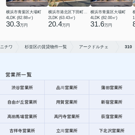
横浜市青葉区大場町
横浜市港北区下田町２丁目
横浜市青葉区大場町
4LDK (82.88㎡)
2LDK (63.43㎡)
4LDK (82.00㎡)
1
30.3
20.4
31.6
万円
万円
万円
ニチワ
杉並区の賃貸物件一覧
アークドルチェ
310
営業所一覧
渋谷営業所
品川営業所
蒲田営業所
自由が丘営業所
用賀営業所
新宿営業所
高田馬場営業所
高円寺営業所
荻窪営業所
吉祥寺営業所
立川営業所
下北沢営業所