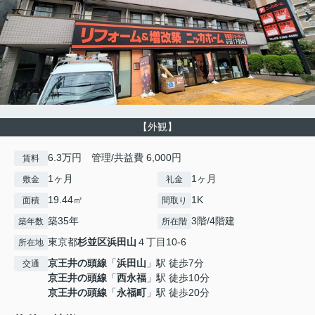
【外観】
6.3万円 管理/共益費 6,000円
賃料
1ヶ月
1ヶ月
敷金
礼金
19.44㎡
1K
面積
間取り
築35年
3階/4階建
築年数
所在階
東京都
杉並区
浜田山
４丁目10-6
所在地
京王井の頭線
「
浜田山
」駅 徒歩7分
交通
京王井の頭線
「
西永福
」駅 徒歩10分
京王井の頭線
「
永福町
」駅 徒歩20分