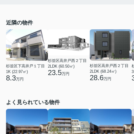
近隣の物件
杉並区高井戸西２丁目
杉並区高井戸西２丁目
杉並区下高井戸１丁目
2LDK (60.50㎡)
23.5
2LDK (68.24㎡)
1K (22.97㎡)
3
万円
28.6
8.3
万円
万円
よく見られている物件