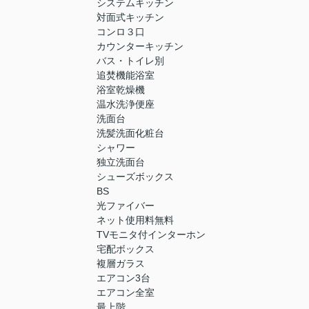
システムキッチン
対面式キッチン
コンロ３口
カウンターキッチン
バス・トイレ別
追焚機能浴室
浴室乾燥機
温水洗浄便座
洗面台
洗髪洗面化粧台
シャワー
独立洗面台
シューズボックス
BS
光ファイバー
ネット使用料無料
TVモニタ付インターホン
宅配ボックス
複層ガラス
エアコン3台
エアコン全室
最上階