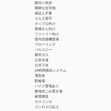
陽当り良好
閑静な住宅地
保証人不要
２人入居可
カップル向け
新婚さん向け
ファミリー向け
室内洗濯機置場
フローリング
バルコニー
都市ガス
公営水道
公共下水
24時間換気システム
電気有
駐輪場
バイク置場あり
敷地内ごみ置き場
耐震構造
ガスコンロ
コンロ２口以上