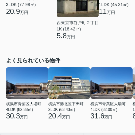
3LDK (77.98㎡)
1LDK (45.31㎡)
20.9
11
万円
万円
西東京市谷戸町２丁目
1K (18.42㎡)
5.8
万円
よく見られている物件
横浜市青葉区大場町
横浜市港北区下田町２丁目
横浜市青葉区大場町
4LDK (82.88㎡)
2LDK (63.43㎡)
4LDK (82.00㎡)
1
30.3
20.4
31.6
万円
万円
万円