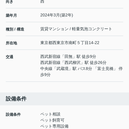
西
向き
2024年3月(築2年)
築年月
賃貸マンション / 軽量気泡コンクリート
種別 / 構造
東京都
西東京市
南町
５丁目14-22
所在地
西武新宿線
「
田無
」駅 徒歩9分
交通
西武新宿線
「
西武柳沢
」駅 徒歩26分
中央線
「
武蔵境
」駅 バス8分 「富士見橋」 停
歩9分
設備条件
ペット相談
設備条件
ペット飼育可
ペット専用設備