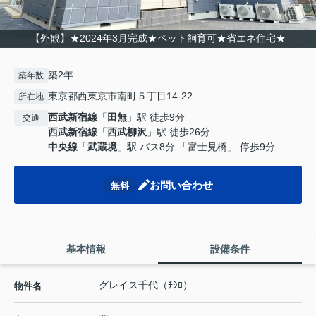
【外観】★2024年3月完成★ペット飼育可★省エネ住宅★
築2年
築年数
東京都西東京市南町５丁目14-22
所在地
西武新宿線
「
田無
」駅 徒歩9分
交通
西武新宿線
「
西武柳沢
」駅 徒歩26分
中央線
「
武蔵境
」駅 バス8分 「富士見橋」 停歩9分
お問い合わせ
無料
基本情報
設備条件
グレイス千代（ﾁｼﾛ）
物件名