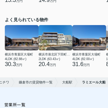
万円
万円
よく見られている物件
横浜市青葉区大場町
横浜市港北区下田町２丁目
横浜市青葉区大場町
4LDK (82.88㎡)
2LDK (63.43㎡)
4LDK (82.00㎡)
1
30.3
20.4
31.6
万円
万円
万円
ニチワ
鎌倉市の賃貸物件一覧
大船駅
ラミエール大船
営業所一覧