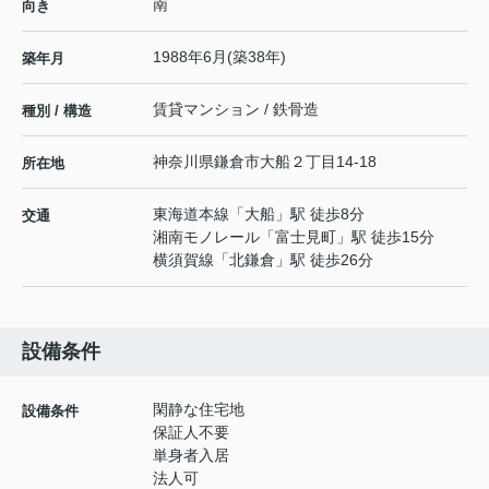
南
向き
1988年6月(築38年)
築年月
賃貸マンション / 鉄骨造
種別 / 構造
神奈川県
鎌倉市
大船
２丁目14-18
所在地
東海道本線
「
大船
」駅 徒歩8分
交通
湘南モノレール
「
富士見町
」駅 徒歩15分
横須賀線
「
北鎌倉
」駅 徒歩26分
設備条件
閑静な住宅地
設備条件
保証人不要
単身者入居
法人可