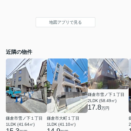
地図アプリで見る
近隣の物件
鎌倉市雪ノ下１丁目
2LDK (58.49㎡)
17.8
万円
鎌倉市雪ノ下１丁目
鎌倉市大町１丁目
1LDK (41.64㎡)
1LDK (41.10㎡)
2
15.3
14.9