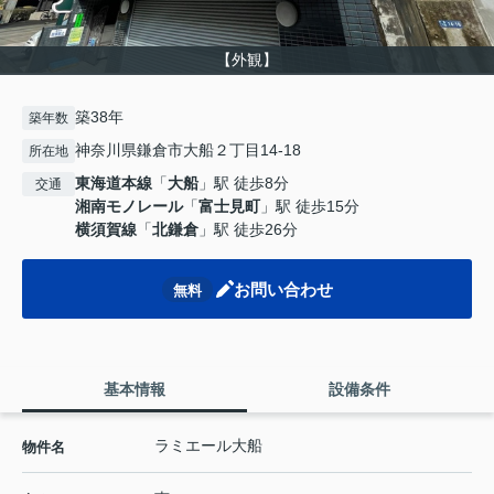
【外観】
築38年
築年数
神奈川県鎌倉市大船２丁目14-18
所在地
東海道本線
「
大船
」駅 徒歩8分
交通
湘南モノレール
「
富士見町
」駅 徒歩15分
横須賀線
「
北鎌倉
」駅 徒歩26分
お問い合わせ
無料
基本情報
設備条件
ラミエール大船
物件名