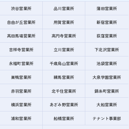
渋谷営業所
品川営業所
蒲田営業所
自由が丘営業所
用賀営業所
新宿営業所
高田馬場営業所
高円寺営業所
荻窪営業所
吉祥寺営業所
立川営業所
下北沢営業所
永福町営業所
千歳烏山営業所
池袋営業所
巣鴨営業所
練馬営業所
大泉学園営業所
赤羽営業所
北千住営業所
錦糸町営業所
横浜営業所
あざみ野営業所
大船営業所
浦和営業所
船橋営業所
テナント事業部