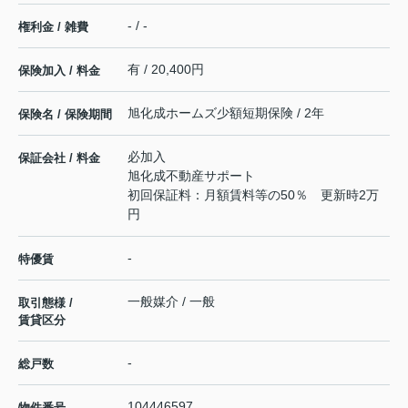
- / -
権利金 / 雑費
有 / 20,400円
保険加入 / 料金
旭化成ホームズ少額短期保険 / 2年
保険名 / 保険期間
必加入
保証会社 / 料金
旭化成不動産サポート
初回保証料：月額賃料等の50％ 更新時2万
円
-
特優賃
一般媒介 / 一般
取引態様 /
賃貸区分
-
総戸数
104446597
物件番号