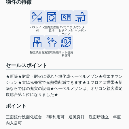
物件の特徴
バストイレ
室内洗濯機
TVモニタ
カウンター
別
置場
付きインタ
キッチン
ーホン
独立洗面台
浴室乾燥機
ネット使用
料無料
セールスポイント
★新築★耐震・耐火に優れた旭化成へーベルメゾン★省エネマン
ション★太陽光発電で光熱費削減できます★１フロア２世帯★新
築ならではの充実の設備★ヘーベルメゾンは、オリコン顧客満足
度総合第１位になりました★
ポイント
三面鏡付洗面化粧台
2駅利用可
通風良好
洗面所独立
年度
内入居可