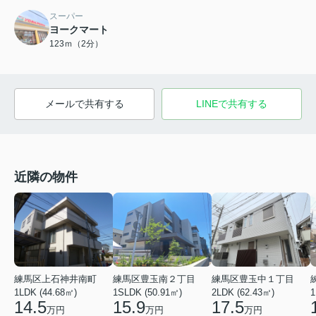
スーパー
ヨークマート
123ｍ（2分）
メールで共有する
LINEで共有する
近隣の物件
練馬区上石神井南町
練馬区豊玉南２丁目
練馬区豊玉中１丁目
1LDK (44.68㎡)
1SLDK (50.91㎡)
2LDK (62.43㎡)
1
14.5
15.9
17.5
万円
万円
万円