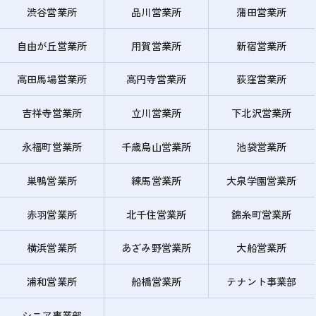
渋谷営業所
品川営業所
蒲田営業所
自由が丘営業所
用賀営業所
新宿営業所
高田馬場営業所
高円寺営業所
荻窪営業所
吉祥寺営業所
立川営業所
下北沢営業所
永福町営業所
千歳烏山営業所
池袋営業所
巣鴨営業所
練馬営業所
大泉学園営業所
赤羽営業所
北千住営業所
錦糸町営業所
横浜営業所
あざみ野営業所
大船営業所
浦和営業所
船橋営業所
テナント事業部
シニア事業部