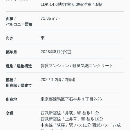
LDK 14.6帖
/
洋室 6.0帖
/
洋室 4.5帖
71.35㎡ / -
面積 /
バルコニー面積
東
向き
2026年8月(予定)
築年月
賃貸マンション / 軽量気泡コンクリート
種別 / 建物構造
202 / 1-2階 / 2階建
部屋 /
所在階 / 階建て
東京都
練馬区
下石神井
１丁目2-26
所在地
西武新宿線
「
井荻
」駅 徒歩11分
交通
西武新宿線
「
上井草
」駅 徒歩16分
中央線
「
荻窪
」駅 バス11分 西武バス「八成