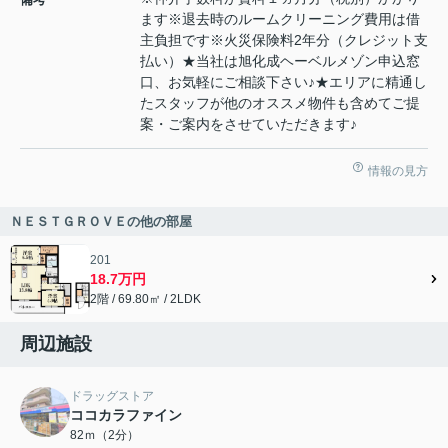
ます※退去時のルームクリーニング費用は借
主負担です※火災保険料2年分（クレジット支
払い）★当社は旭化成ヘーベルメゾン申込窓
口、お気軽にご相談下さい♪★エリアに精通し
たスタッフが他のオススメ物件も含めてご提
案・ご案内をさせていただきます♪
情報の見方
ＮＥＳＴＧＲＯＶＥの他の部屋
201
18.7万円
2階 / 69.80㎡ / 2LDK
周辺施設
ドラッグストア
ココカラファイン
82ｍ（2分）