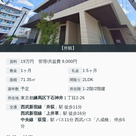
【外観】
19万円 管理/共益費 9,000円
賃料
1ヶ月
1.5ヶ月
敷金
礼金
71.35㎡
2LDK
面積
間取り
予定
1-2階/2階建
築年数
所在階
東京都
練馬区
下石神井
１丁目2-26
所在地
西武新宿線
「
井荻
」駅 徒歩11分
交通
西武新宿線
「
上井草
」駅 徒歩16分
中央線
「
荻窪
」駅 バス11分 西武バス「八成橋」 停歩5
分