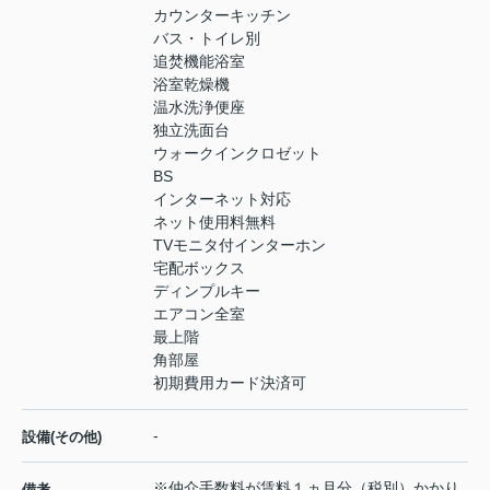
カウンターキッチン
バス・トイレ別
追焚機能浴室
浴室乾燥機
温水洗浄便座
独立洗面台
ウォークインクロゼット
BS
インターネット対応
ネット使用料無料
TVモニタ付インターホン
宅配ボックス
ディンプルキー
エアコン全室
最上階
角部屋
初期費用カード決済可
-
設備(その他)
※仲介手数料が賃料１ヵ月分（税別）かかり
備考