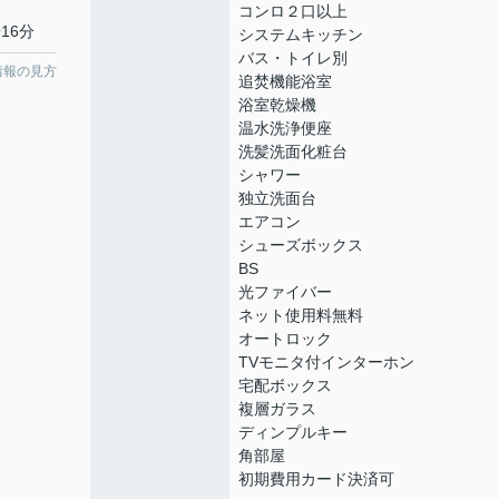
コンロ２口以上
16分
システムキッチン
バス・トイレ別
情報の見方
追焚機能浴室
浴室乾燥機
温水洗浄便座
洗髪洗面化粧台
シャワー
独立洗面台
エアコン
シューズボックス
BS
光ファイバー
ネット使用料無料
オートロック
TVモニタ付インターホン
宅配ボックス
複層ガラス
ディンプルキー
角部屋
初期費用カード決済可