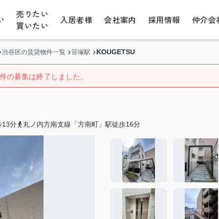
売りたい
い
入居者様
会社案内
採用情報
仲介会
買いたい
KOUGETSU
渋谷区の賃貸物件一覧
笹塚駅
件の募集は終了しました。
13分
丸ノ内方南支線「方南町」駅徒歩16分