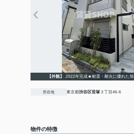
【外観】
2022年完成★耐震・耐火に優れた
東京都
渋谷区
笹塚
３丁目46-6
所在地
物件の特徴