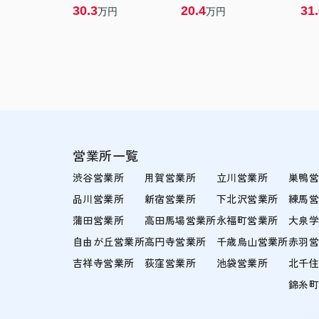
30.3
20.4
31
万円
万円
営業所一覧
渋谷営業所
用賀営業所
立川営業所
巣鴨
品川営業所
新宿営業所
下北沢営業所
練馬
蒲田営業所
高田馬場営業所
永福町営業所
大泉
自由が丘営業所
高円寺営業所
千歳烏山営業所
赤羽
吉祥寺営業所
荻窪営業所
池袋営業所
北千
錦糸