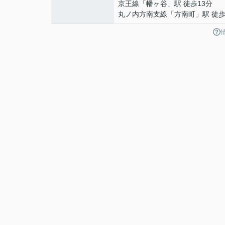
京王線
「
幡ヶ谷
」駅 徒歩13分
丸ノ内方南支線
「
方南町
」駅 徒歩