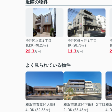
近隣の物件
渋谷区上原１丁目
渋谷区幡ヶ谷１丁目
1LDK (48.28㎡)
1K (28.76㎡)
1
22.3
11.3
2
万円
万円
よく見られている物件
横浜市青葉区大場町
横浜市港北区下田町２丁目
横
4LDK (82.88㎡)
2LDK (63.43㎡)
4LD