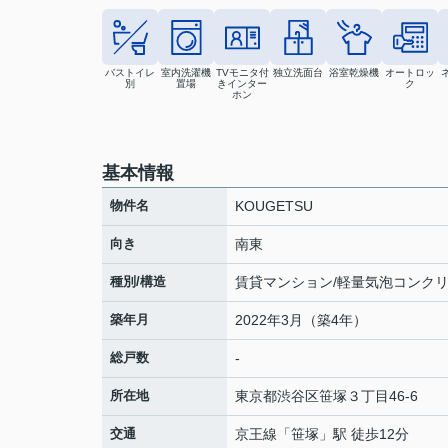
バストイレ
室内洗濯機
TVモニタ付
独立洗面台
浴室乾燥機
オートロッ
別
置場
きインター
ク
ホン
基本情報
物件名
KOUGETSU
向き
南東
種別/構造
賃貸マンション/軽量気泡コンク
築年月
2022年3月（築4年）
総戸数
-
所在地
東京都
渋谷区
笹塚
３丁目46-6
交通
京王線
「
笹塚
」駅 徒歩12分