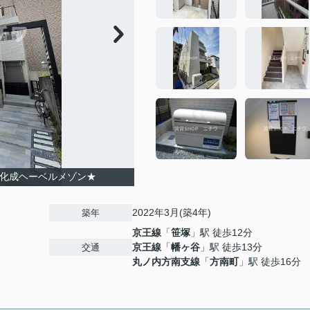
旭化成ヘーベルメゾン★
2022年3月(築4年)
築年
京王線
「
笹塚
」駅 徒歩12分
京王線
「
幡ヶ谷
」駅 徒歩13分
交通
丸ノ内方南支線
「
方南町
」駅 徒歩16分