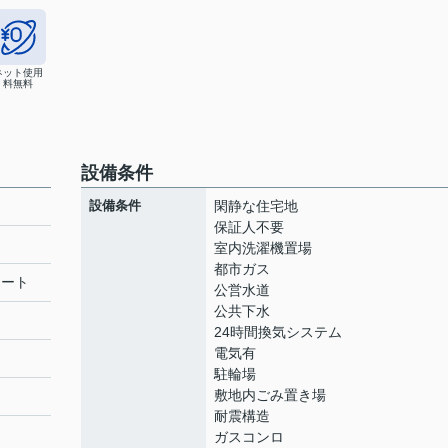
ネット使用
料無料
設備条件
設備条件
閑静な住宅地
保証人不要
室内洗濯機置場
都市ガス
リート
公営水道
公共下水
24時間換気システム
電気有
駐輪場
敷地内ごみ置き場
耐震構造
ガスコンロ