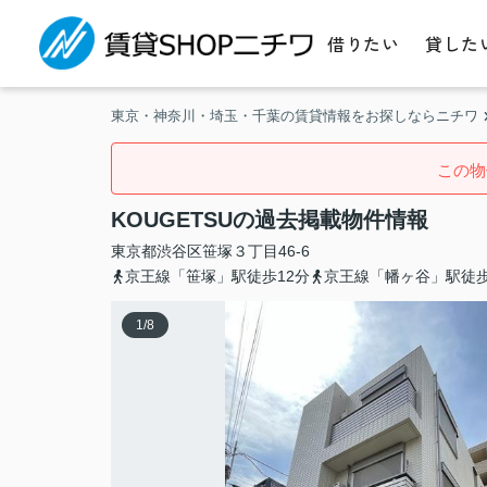
借りたい
貸した
東京・神奈川・埼玉・千葉の賃貸情報をお探しならニチワ
この物
KOUGETSUの過去掲載物件情報
東京都
渋谷区
笹塚
３丁目46-6
京王線「笹塚」駅徒歩12分
京王線「幡ヶ谷」駅徒歩
1
/
8