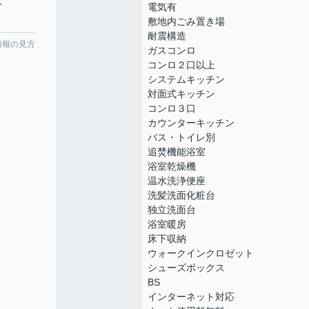
分
電気有
敷地内ごみ置き場
耐震構造
情報の見方
ガスコンロ
コンロ２口以上
システムキッチン
対面式キッチン
コンロ３口
カウンターキッチン
バス・トイレ別
追焚機能浴室
浴室乾燥機
温水洗浄便座
洗髪洗面化粧台
独立洗面台
浴室暖房
床下収納
ウォークインクロゼット
シューズボックス
BS
インターネット対応