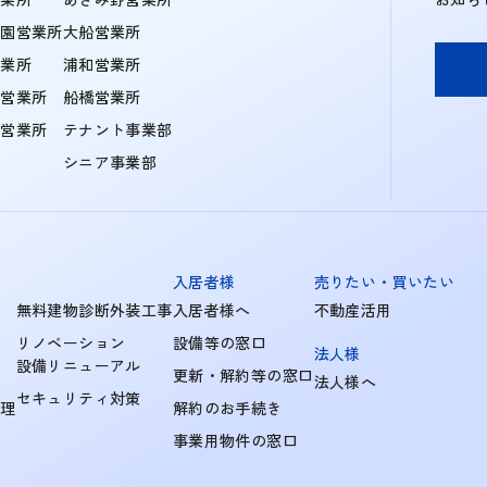
学園営業所
大船営業所
営業所
浦和営業所
住営業所
船橋営業所
町営業所
テナント事業部
シニア事業部
入居者様
売りたい・買いたい
無料建物診断外装工事
入居者様へ
不動産活用
リノベーション
設備等の窓口
法人様
設備リニューアル
更新・解約等の窓口
法人様へ
セキュリティ対策
管理
解約のお手続き
事業用物件の窓口