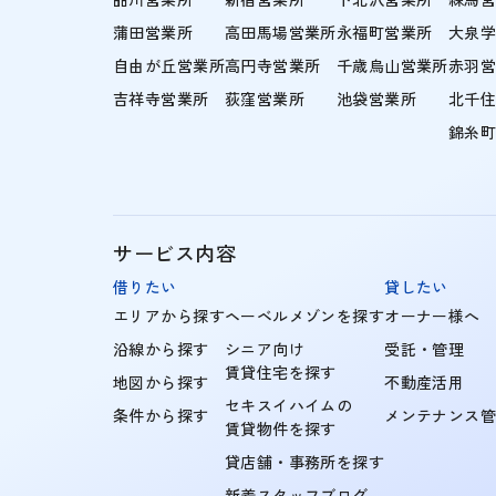
蒲田営業所
高田馬場営業所
永福町営業所
大泉
自由が丘営業所
高円寺営業所
千歳烏山営業所
赤羽
吉祥寺営業所
荻窪営業所
池袋営業所
北千
錦糸
サービス内容
借りたい
貸したい
エリアから探す
ヘーベルメゾンを探す
オーナー様へ
沿線から探す
シニア向け
受託・管理
賃貸住宅を探す
地図から探す
不動産活用
セキスイハイムの
条件から探す
メンテナンス
賃貸物件を探す
貸店舗・事務所を探す
新着スタッフブログ