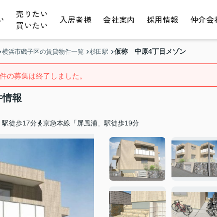
売りたい
い
入居者様
会社案内
採用情報
仲介会
買いたい
仮称 中原4丁目メゾン
横浜市磯子区の賃貸物件一覧
杉田駅
件の募集は終了しました。
件情報
駅徒歩17分
京急本線「屏風浦」駅徒歩19分