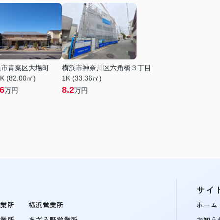
浜市青葉区大場町
横浜市神奈川区六角橋３丁目
K (82.00㎡)
1K (33.36㎡)
.6
8.2
万円
万円
サイ
営業所
横浜営業所
ホーム
営業所
あざみ野営業所
お知ら