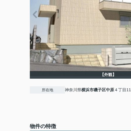
【外観】
神奈川県
横浜市磯子区
中原
４丁目11
所在地
物件の特徴