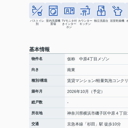
バストイレ
室内洗濯機
TVモニタ付
カウンター
独立洗面台
浴室乾燥機
別
置場
きインター
キッチン
ホン
基本情報
物件名
仮称 中原4丁目メゾン
向き
南東
種別/構造
賃貸マンション/軽量気泡コンク
築年月
2026年10月（予定）
総戸数
-
所在地
神奈川県
横浜市磯子区
中原
４丁目1
交通
京急本線
「
杉田
」駅 徒歩10分