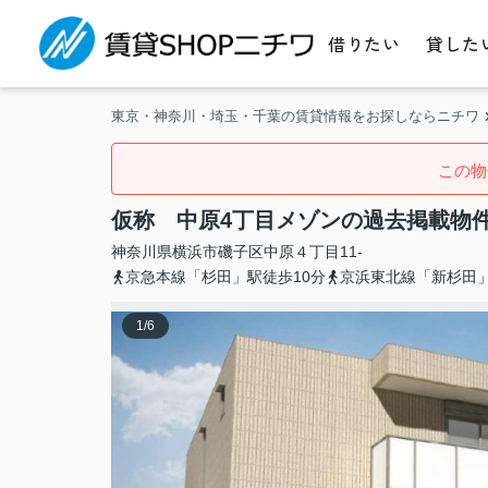
借りたい
貸した
東京・神奈川・埼玉・千葉の賃貸情報をお探しならニチワ
この物
仮称 中原4丁目メゾンの過去掲載物
神奈川県
横浜市磯子区
中原
４丁目11-
京急本線「杉田」駅徒歩10分
京浜東北線「新杉田」
1
/
6