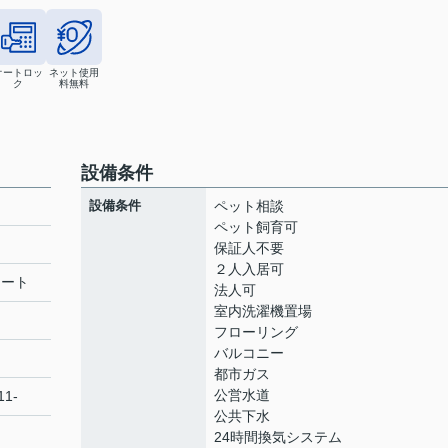
オートロッ
ネット使用
ク
料無料
設備条件
設備条件
ペット相談
ペット飼育可
保証人不要
２人入居可
リート
法人可
室内洗濯機置場
フローリング
バルコニー
都市ガス
公営水道
1-
公共下水
24時間換気システム