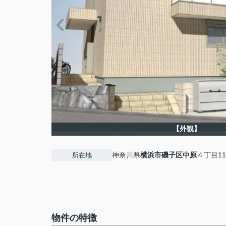
【外観】
神奈川県
横浜市磯子区
中原
４丁目11
所在地
物件の特徴