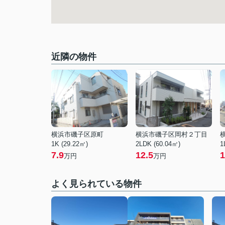
近隣の物件
横浜市磯子区原町
横浜市磯子区岡村２丁目
1K (29.22㎡)
2LDK (60.04㎡)
1
7.9
12.5
1
万円
万円
よく見られている物件