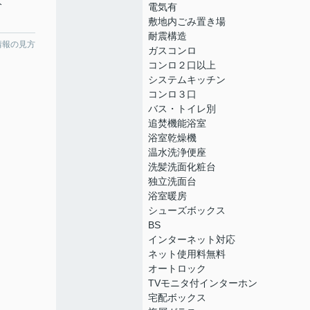
分
電気有
敷地内ごみ置き場
耐震構造
情報の見方
ガスコンロ
コンロ２口以上
システムキッチン
コンロ３口
バス・トイレ別
追焚機能浴室
浴室乾燥機
温水洗浄便座
洗髪洗面化粧台
独立洗面台
浴室暖房
シューズボックス
BS
インターネット対応
ネット使用料無料
オートロック
TVモニタ付インターホン
宅配ボックス