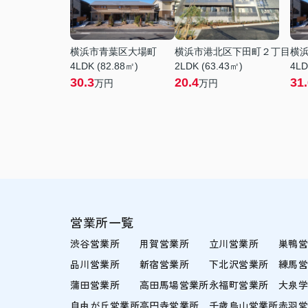
横浜市青葉区大場町
横浜市港北区下田町２丁目
横
4LDK (82.88㎡)
2LDK (63.43㎡)
4LD
30.3
20.4
31
万円
万円
営業所一覧
渋谷営業所
用賀営業所
立川営業所
巣鴨
品川営業所
新宿営業所
下北沢営業所
練馬
蒲田営業所
高田馬場営業所
永福町営業所
大泉
自由が丘営業所
高円寺営業所
千歳烏山営業所
赤羽