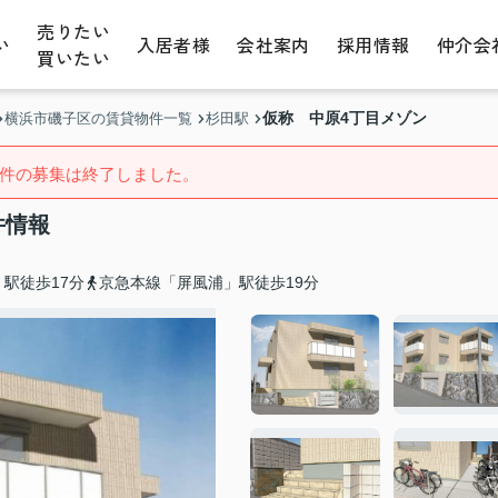
売りたい
い
入居者様
会社案内
採用情報
仲介会
買いたい
仮称 中原4丁目メゾン
横浜市磯子区の賃貸物件一覧
杉田駅
件の募集は終了しました。
件情報
駅徒歩17分
京急本線「屏風浦」駅徒歩19分