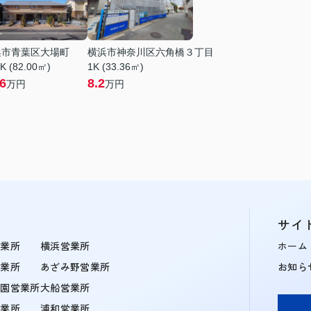
浜市青葉区大場町
横浜市神奈川区六角橋３丁目
K (82.00㎡)
1K (33.36㎡)
.6
8.2
万円
万円
サイ
営業所
横浜営業所
ホーム
営業所
あざみ野営業所
お知ら
学園営業所
大船営業所
営業所
浦和営業所