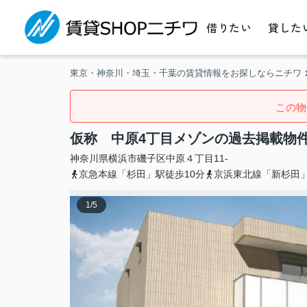
借りたい
貸した
東京・神奈川・埼玉・千葉の賃貸情報をお探しならニチワ
この物
仮称 中原4丁目メゾンの過去掲載物
神奈川県
横浜市磯子区
中原
４丁目11-
京急本線「杉田」駅徒歩10分
京浜東北線「新杉田」
1
/
5