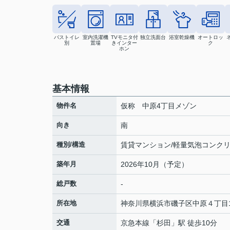
バストイレ
室内洗濯機
TVモニタ付
独立洗面台
浴室乾燥機
オートロッ
別
置場
きインター
ク
ホン
基本情報
物件名
仮称 中原4丁目メゾン
向き
南
種別/構造
賃貸マンション/軽量気泡コンク
築年月
2026年10月（予定）
総戸数
-
所在地
神奈川県
横浜市磯子区
中原
４丁目1
交通
京急本線
「
杉田
」駅 徒歩10分