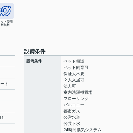
ネット使用
料無料
設備条件
設備条件
ペット相談
ペット飼育可
保証人不要
２人入居可
リート
法人可
室内洗濯機置場
フローリング
バルコニー
都市ガス
公営水道
1-
公共下水
24時間換気システム