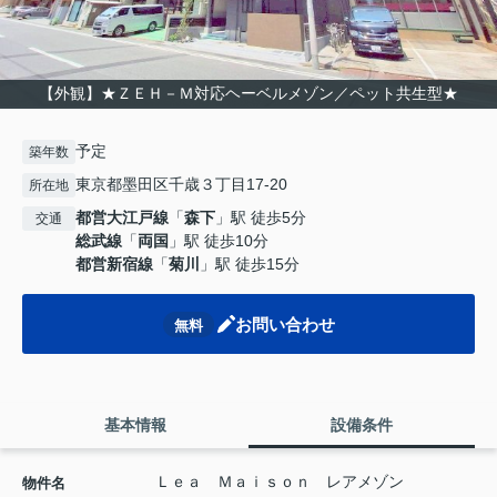
【外観】★ＺＥＨ－Ｍ対応ヘーベルメゾン／ペット共生型★
予定
築年数
東京都墨田区千歳３丁目17-20
所在地
都営大江戸線
「
森下
」駅 徒歩5分
交通
総武線
「
両国
」駅 徒歩10分
都営新宿線
「
菊川
」駅 徒歩15分
お問い合わせ
無料
基本情報
設備条件
Ｌｅａ Ｍａｉｓｏｎ レアメゾン
物件名