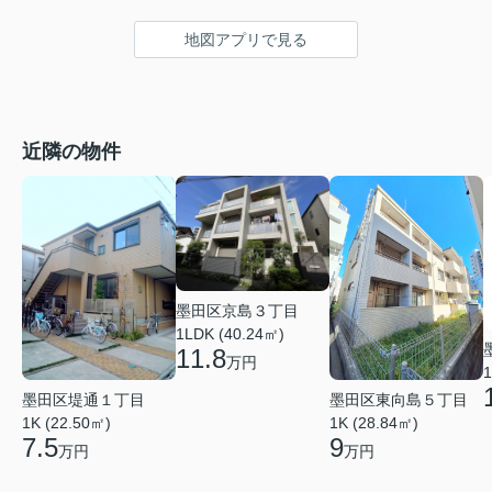
地図アプリで見る
近隣の物件
墨田区京島３丁目
1LDK (40.24㎡)
11.8
万円
1
墨田区堤通１丁目
墨田区東向島５丁目
1K (22.50㎡)
1K (28.84㎡)
7.5
9
万円
万円