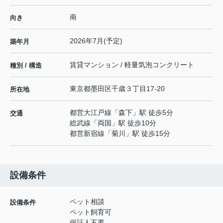
南
向き
2026年7月(予定)
築年月
賃貸マンション / 軽量気泡コンクリート
種別 / 構造
東京都
墨田区
千歳
３丁目17-20
所在地
都営大江戸線
「
森下
」駅 徒歩5分
交通
総武線
「
両国
」駅 徒歩10分
都営新宿線
「
菊川
」駅 徒歩15分
設備条件
ペット相談
設備条件
ペット飼育可
保証人不要