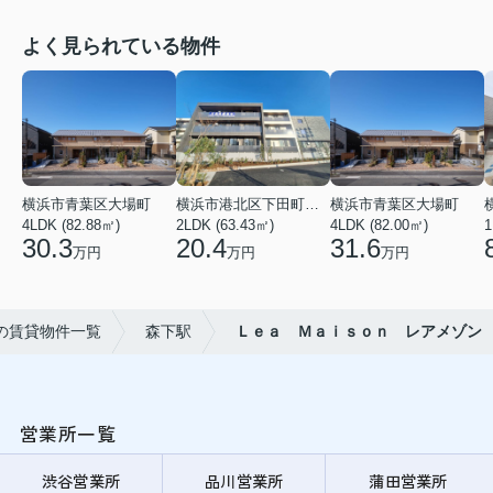
よく見られている物件
横浜市青葉区大場町
横浜市港北区下田町２丁目
横浜市青葉区大場町
4LDK (82.88㎡)
2LDK (63.43㎡)
4LDK (82.00㎡)
1
30.3
20.4
31.6
万円
万円
万円
の賃貸物件一覧
森下駅
Ｌｅａ Ｍａｉｓｏｎ レアメゾン
営業所一覧
渋谷営業所
品川営業所
蒲田営業所