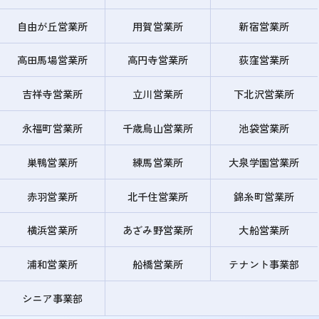
自由が丘営業所
用賀営業所
新宿営業所
高田馬場営業所
高円寺営業所
荻窪営業所
吉祥寺営業所
立川営業所
下北沢営業所
永福町営業所
千歳烏山営業所
池袋営業所
巣鴨営業所
練馬営業所
大泉学園営業所
赤羽営業所
北千住営業所
錦糸町営業所
横浜営業所
あざみ野営業所
大船営業所
浦和営業所
船橋営業所
テナント事業部
シニア事業部