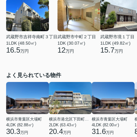
武蔵野市吉祥寺南町３丁目
武蔵野市中町２丁目
武蔵野市境１丁目
1LDK (48.50㎡)
1DK (30.07㎡)
1LDK (49.82㎡)
16.5
12
15.7
万円
万円
万円
よく見られている物件
横浜市青葉区大場町
横浜市港北区下田町２丁目
横浜市青葉区大場町
4LDK (82.88㎡)
2LDK (63.43㎡)
4LDK (82.00㎡)
1
30.3
20.4
31.6
万円
万円
万円