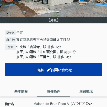
【外観】
予定
築年数
東京都武蔵野市吉祥寺南町３丁目22-
所在地
中央線
「
吉祥寺
」駅 徒歩15分
交通
京王井の頭線
「
井の頭公園
」駅 徒歩9分
京王井の頭線
「
三鷹台
」駅 徒歩10分
お問い合わせ
無料
基本情報
設備条件
周辺環境
Maison de Brun Pose A（ﾒｿﾞﾝﾄﾞﾌﾞﾗﾝｴｰ）
物件名