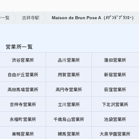
件一覧
吉祥寺駅
Maison de Brun Pose A（ﾒｿﾞﾝﾄﾞﾌﾞﾗﾝｴｰ）
営業所一覧
渋谷営業所
品川営業所
蒲田営業所
自由が丘営業所
用賀営業所
新宿営業所
高田馬場営業所
高円寺営業所
荻窪営業所
吉祥寺営業所
立川営業所
下北沢営業所
永福町営業所
千歳烏山営業所
池袋営業所
巣鴨営業所
練馬営業所
大泉学園営業所