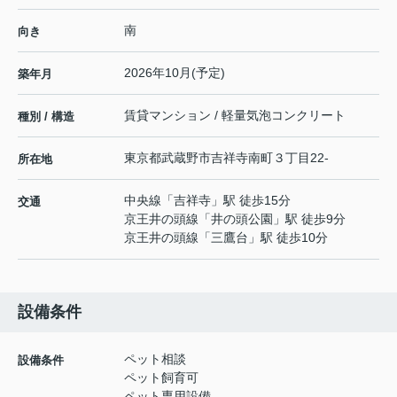
南
向き
2026年10月(予定)
築年月
賃貸マンション / 軽量気泡コンクリート
種別 / 構造
東京都
武蔵野市
吉祥寺南町
３丁目22-
所在地
中央線
「
吉祥寺
」駅 徒歩15分
交通
京王井の頭線
「
井の頭公園
」駅 徒歩9分
京王井の頭線
「
三鷹台
」駅 徒歩10分
設備条件
ペット相談
設備条件
ペット飼育可
ペット専用設備