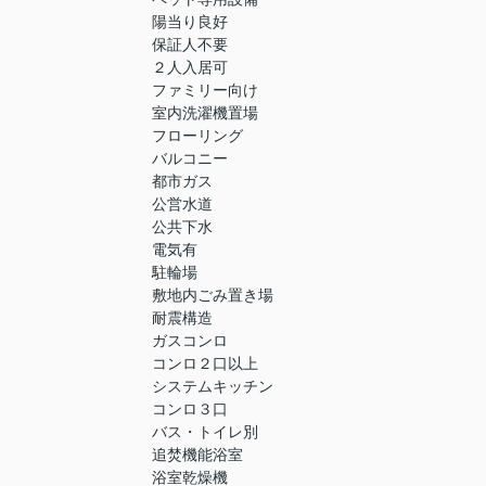
陽当り良好
保証人不要
２人入居可
ファミリー向け
室内洗濯機置場
フローリング
バルコニー
都市ガス
公営水道
公共下水
電気有
駐輪場
敷地内ごみ置き場
耐震構造
ガスコンロ
コンロ２口以上
システムキッチン
コンロ３口
バス・トイレ別
追焚機能浴室
浴室乾燥機