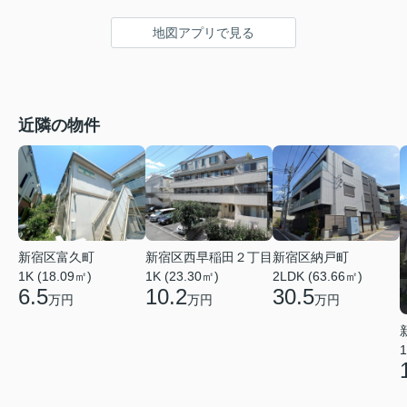
地図アプリで見る
近隣の物件
新宿区西早稲田２丁目
新宿区納戸町
新宿区富久町
1K (23.30㎡)
2LDK (63.66㎡)
1K (18.09㎡)
10.2
30.5
6.5
万円
万円
万円
1