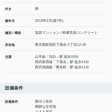
南
向き
2019年2月(築7年)
築年月
賃貸マンション / 軽量気泡コンクリート
種別 / 構造
東京都
新宿区
下落合
３丁目12-30
所在地
山手線
「
目白
」駅 徒歩10分
交通
西武新宿線
「
下落合
」駅 徒歩13分
西武池袋線
「
椎名町
」駅 徒歩11分
設備条件
陽当り良好
設備条件
閑静な住宅地
２人入居可