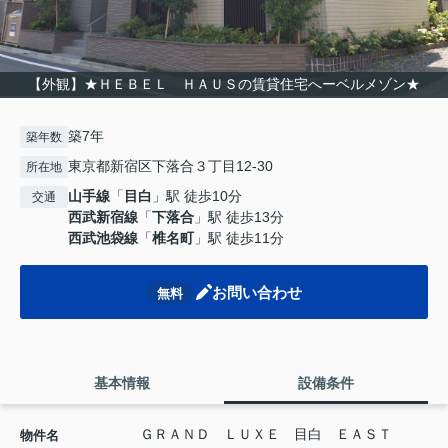
【外観】★ＨＥＢＥＬ ＨＡＵＳの賃貸住宅へーベルメゾン★
築7年
築年数
東京都新宿区下落合３丁目12-30
所在地
山手線
「
目白
」駅 徒歩10分
交通
西武新宿線
「
下落合
」駅 徒歩13分
西武池袋線
「
椎名町
」駅 徒歩11分
お問い合わせ
無料
基本情報
設備条件
ＧＲＡＮＤ ＬＵＸＥ 目白 ＥＡＳＴ
物件名