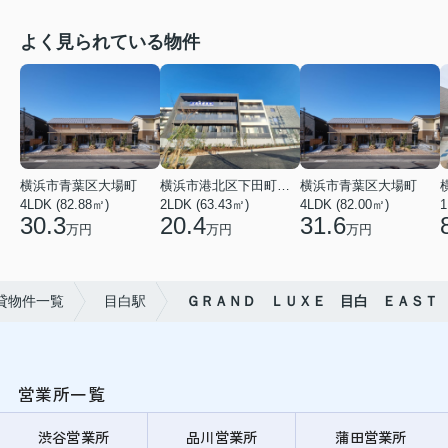
よく見られている物件
横浜市青葉区大場町
横浜市港北区下田町２丁目
横浜市青葉区大場町
4LDK (82.88㎡)
2LDK (63.43㎡)
4LDK (82.00㎡)
1
30.3
20.4
31.6
万円
万円
万円
貸物件一覧
目白駅
ＧＲＡＮＤ ＬＵＸＥ 目白 ＥＡＳＴ
営業所一覧
渋谷営業所
品川営業所
蒲田営業所