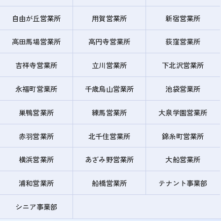
自由が丘営業所
用賀営業所
新宿営業所
高田馬場営業所
高円寺営業所
荻窪営業所
吉祥寺営業所
立川営業所
下北沢営業所
永福町営業所
千歳烏山営業所
池袋営業所
巣鴨営業所
練馬営業所
大泉学園営業所
赤羽営業所
北千住営業所
錦糸町営業所
横浜営業所
あざみ野営業所
大船営業所
浦和営業所
船橋営業所
テナント事業部
シニア事業部