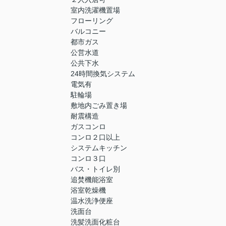
室内洗濯機置場
フローリング
バルコニー
都市ガス
公営水道
公共下水
24時間換気システム
電気有
駐輪場
敷地内ごみ置き場
耐震構造
ガスコンロ
コンロ２口以上
システムキッチン
コンロ３口
バス・トイレ別
追焚機能浴室
浴室乾燥機
温水洗浄便座
洗面台
洗髪洗面化粧台