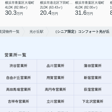
横浜市青葉区大場町
横浜市港北区下田町２丁目
横浜市青葉区大場町
4LDK (82.88㎡)
2LDK (63.43㎡)
4LDK (82.00㎡)
1
30.3
20.4
31.6
万円
万円
万円
賃貸物件一覧
光が丘駅
（シニア限定）コンフォート光が丘
営業所一覧
渋谷営業所
品川営業所
蒲田営業所
自由が丘営業所
用賀営業所
新宿営業所
高田馬場営業所
高円寺営業所
荻窪営業所
吉祥寺営業所
立川営業所
下北沢営業所