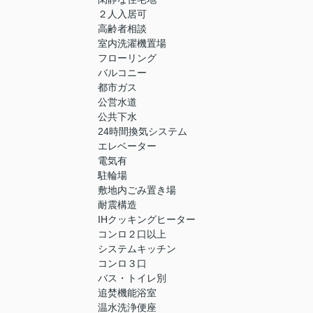
２人入居可
高齢者相談
室内洗濯機置場
フローリング
バルコニー
都市ガス
公営水道
公共下水
24時間換気システム
エレベーター
電気有
駐輪場
敷地内ごみ置き場
耐震構造
IHクッキングヒーター
コンロ２口以上
システムキッチン
コンロ３口
バス・トイレ別
追焚機能浴室
温水洗浄便座