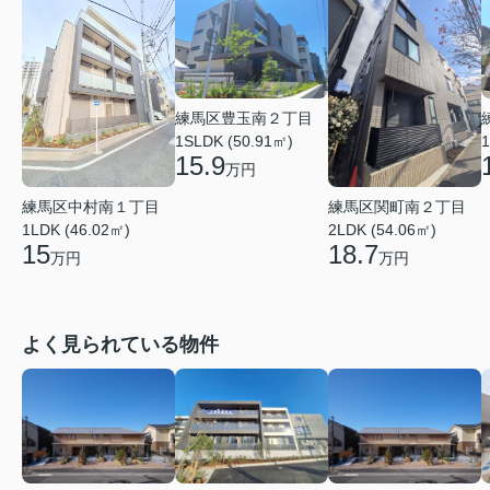
練馬区豊玉南２丁目
1SLDK (50.91㎡)
1
15.9
万円
練馬区中村南１丁目
練馬区関町南２丁目
1LDK (46.02㎡)
2LDK (54.06㎡)
15
18.7
万円
万円
よく見られている物件