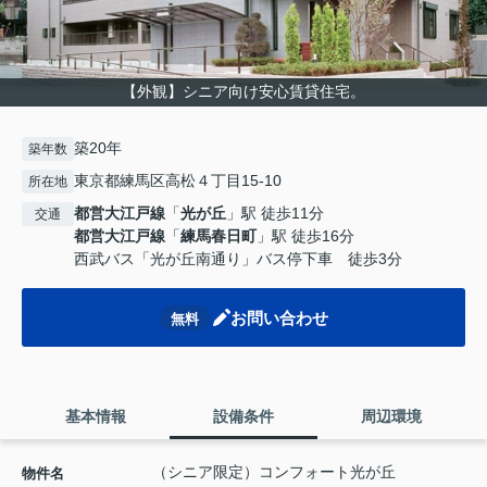
【外観】シニア向け安心賃貸住宅。
築20年
築年数
東京都練馬区高松４丁目15-10
所在地
都営大江戸線
「
光が丘
」駅 徒歩11分
交通
都営大江戸線
「
練馬春日町
」駅 徒歩16分
西武バス「光が丘南通り」バス停下車 徒歩3分
お問い合わせ
無料
基本情報
設備条件
周辺環境
（シニア限定）コンフォート光が丘
物件名