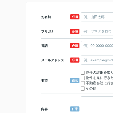
お名前
必須
フリガナ
必須
電話
必須
メールアドレス
必須
物件の詳細を知
物件を見に行き
要望
任意
不動産会社に行
その他
内容
任意