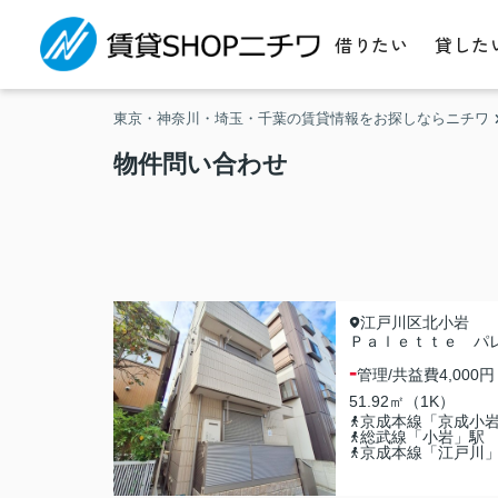
借りたい
貸した
東京・神奈川・埼玉・千葉の賃貸情報をお探しならニチワ
物件問い合わせ
江戸川区北小岩
Ｐａｌｅｔｔｅ パ
-
管理/共益費
4,000円
51.92㎡（1K）
京成本線「京成小
総武線「小岩」駅
京成本線「江戸川