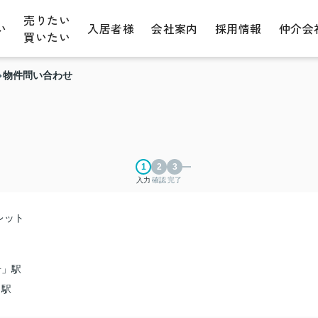
売りたい
い
入居者様
会社案内
採用情報
仲介会
買いたい
物件問い合わせ
入力
確認
完了
レット
岩」駅
」駅