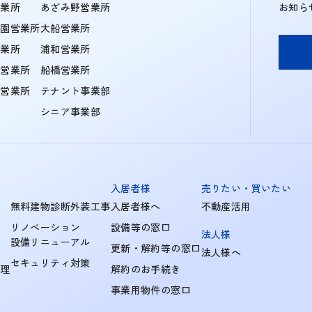
営業所
あざみ野営業所
お知ら
学園営業所
大船営業所
営業所
浦和営業所
住営業所
船橋営業所
町営業所
テナント事業部
シニア事業部
入居者様
売りたい・買いたい
無料建物診断外装工事
入居者様へ
不動産活用
リノベーション
設備等の窓口
法人様
設備リニューアル
更新・解約等の窓口
法人様へ
セキュリティ対策
管理
解約のお手続き
事業用物件の窓口