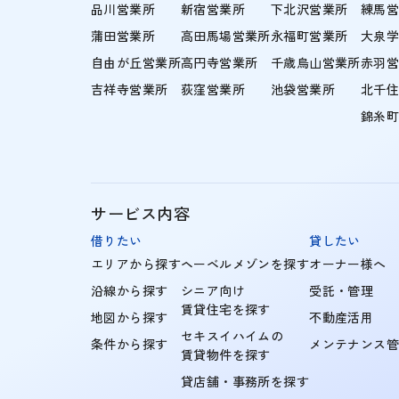
品川営業所
新宿営業所
下北沢営業所
練馬
蒲田営業所
高田馬場営業所
永福町営業所
大泉
自由が丘営業所
高円寺営業所
千歳烏山営業所
赤羽
吉祥寺営業所
荻窪営業所
池袋営業所
北千
錦糸
サービス内容
借りたい
貸したい
エリアから探す
ヘーベルメゾンを探す
オーナー様へ
沿線から探す
シニア向け
受託・管理
賃貸住宅を探す
地図から探す
不動産活用
セキスイハイムの
条件から探す
メンテナンス
賃貸物件を探す
貸店舗・事務所を探す