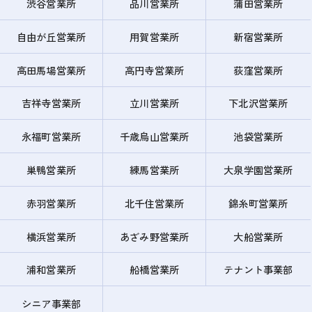
渋谷営業所
品川営業所
蒲田営業所
自由が丘営業所
用賀営業所
新宿営業所
高田馬場営業所
高円寺営業所
荻窪営業所
吉祥寺営業所
立川営業所
下北沢営業所
永福町営業所
千歳烏山営業所
池袋営業所
巣鴨営業所
練馬営業所
大泉学園営業所
赤羽営業所
北千住営業所
錦糸町営業所
横浜営業所
あざみ野営業所
大船営業所
浦和営業所
船橋営業所
テナント事業部
シニア事業部