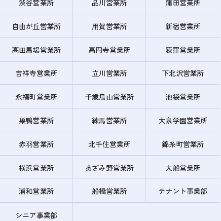
渋谷営業所
品川営業所
蒲田営業所
自由が丘営業所
用賀営業所
新宿営業所
高田馬場営業所
高円寺営業所
荻窪営業所
吉祥寺営業所
立川営業所
下北沢営業所
永福町営業所
千歳烏山営業所
池袋営業所
巣鴨営業所
練馬営業所
大泉学園営業所
赤羽営業所
北千住営業所
錦糸町営業所
横浜営業所
あざみ野営業所
大船営業所
浦和営業所
船橋営業所
テナント事業部
シニア事業部