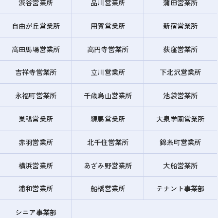
渋谷営業所
品川営業所
蒲田営業所
自由が丘営業所
用賀営業所
新宿営業所
高田馬場営業所
高円寺営業所
荻窪営業所
吉祥寺営業所
立川営業所
下北沢営業所
永福町営業所
千歳烏山営業所
池袋営業所
巣鴨営業所
練馬営業所
大泉学園営業所
赤羽営業所
北千住営業所
錦糸町営業所
横浜営業所
あざみ野営業所
大船営業所
浦和営業所
船橋営業所
テナント事業部
シニア事業部