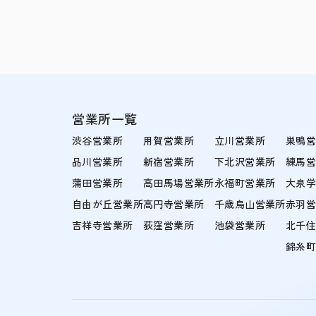
営業所一覧
渋谷営業所
用賀営業所
立川営業所
巣鴨
品川営業所
新宿営業所
下北沢営業所
練馬
蒲田営業所
高田馬場営業所
永福町営業所
大泉
自由が丘営業所
高円寺営業所
千歳烏山営業所
赤羽
吉祥寺営業所
荻窪営業所
池袋営業所
北千
錦糸