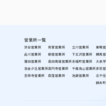
営業所一覧
渋谷営業所
用賀営業所
立川営業所
巣鴨
品川営業所
新宿営業所
下北沢営業所
練馬
蒲田営業所
高田馬場営業所
永福町営業所
大泉
自由が丘営業所
高円寺営業所
千歳烏山営業所
赤羽
吉祥寺営業所
荻窪営業所
池袋営業所
北千
錦糸