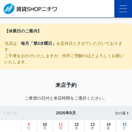
【休業日のご案内】
当店は、
毎月「第3水曜日」
を定休日とさせていただいておりま
す。
ご不便をおかけいたしますが、何卒ご理解のほどよろしくお願い
いたします。
来店予約
ご希望の日付と来店時間をご選択ください。
2026年8月
前の週
次の週
9
10
11
12
13
14
15
日
月
祝
水
木
金
土