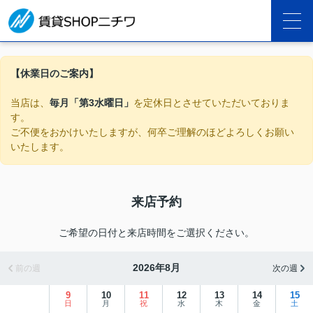
【休業日のご案内】
当店は、
毎月「第3水曜日」
を定休日とさせていただいておりま
す。
ご不便をおかけいたしますが、何卒ご理解のほどよろしくお願い
いたします。
来店予約
ご希望の日付と来店時間をご選択ください。
2026年8月
前の週
次の週
9
10
11
12
13
14
15
日
月
祝
水
木
金
土