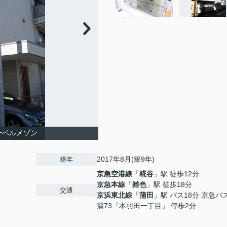
ーベルメゾン
2017年8月(築9年)
築年
京急空港線
「
糀谷
」駅 徒歩12分
京急本線
「
雑色
」駅 徒歩18分
交通
京浜東北線
「
蒲田
」駅 バス18分 京急
蒲73「本羽田一丁目」 停歩2分