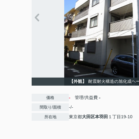
【外観】
耐震耐火構造の旭化成ヘ
-
管理/共益費
-
価格
-/-
間取り/面積
東京都
大田区
本羽田
１丁目19-10
所在地