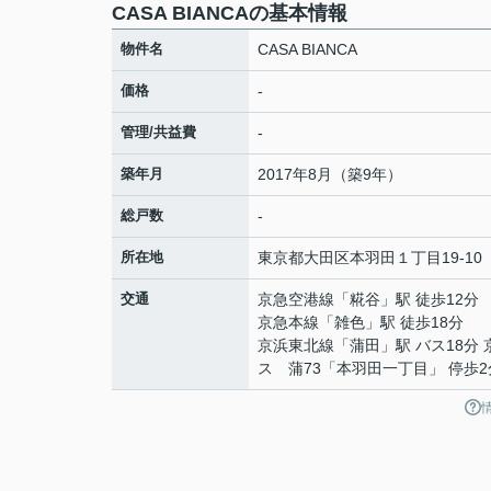
CASA BIANCAの基本情報
物件名
CASA BIANCA
価格
-
管理/共益費
-
築年月
2017年8月（築9年）
総戸数
-
所在地
東京都
大田区
本羽田
１丁目19-10
交通
京急空港線
「
糀谷
」駅 徒歩12分
京急本線
「
雑色
」駅 徒歩18分
京浜東北線
「
蒲田
」駅 バス18分
ス 蒲73「本羽田一丁目」 停歩2