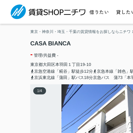
借りたい
貸した
東京・神奈川・埼玉・千葉の賃貸情報をお探しならニチワ
CASA BIANCA
-
管理/共益費 -
東京都
大田区
本羽田
１丁目19-10
京急空港線「糀谷」駅徒歩12分
京急本線「雑色」駅
京浜東北線「蒲田」駅バス18分京急バス 蒲73「本
1
/
4