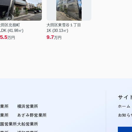
大田区北嶺町
大田区東雪谷１丁目
LDK (41.98㎡)
1K (30.13㎡)
5.5
9.7
万円
万円
サイ
営業所
横浜営業所
ホーム
営業所
あざみ野営業所
お知ら
学園営業所
大船営業所