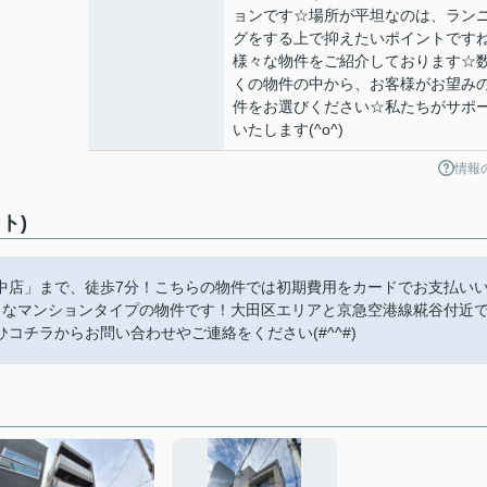
ョンです☆場所が平坦なのは、ラン
グをする上で抑えたいポイントです
様々な物件をご紹介しております☆
くの物件の中から、お客様がお望み
件をお選びください☆私たちがサポ
いたします(^o^)
情報
ト)
中店」まで、徒歩7分！こちらの物件では初期費用をカードでお支払い
リなマンションタイプの物件です！大田区エリアと京急空港線糀谷付近
チラからお問い合わせやご連絡をください(#^^#)