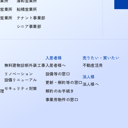
営業所
浦和営業所
住営業所
船橋営業所
町営業所
テナント事業部
シニア事業部
入居者様
売りたい・買いたい
無料建物診断外装工事
入居者様へ
不動産活用
リノベーション
設備等の窓口
法人様
設備リニューアル
更新・解約等の窓口
法人様へ
セキュリティ対策
管理
解約のお手続き
事業用物件の窓口