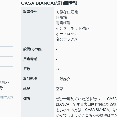
CASA BIANCAの詳細情報
設備条件
閑静な住宅地
駐輪場
耐震構造
インターネット対応
オートロック
宅配ボックス
設備(その他)
-
用途地域
-
戸数
- / -
取引態様
一般媒介
 京急バ
分
現況
空家
情報の見方
備考
ぜひ一度見ていただきたい、「CASA
BIANCA」です☆大田区周辺にある
をお求めの方は「CASA BIANCA」は
かがでしょうか☆こちらの物件はマ