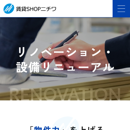
「
物件力
」を上げる