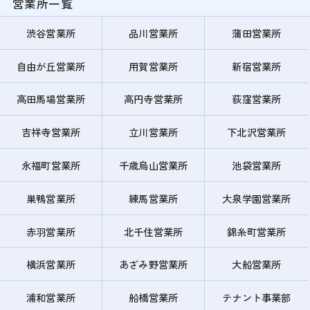
営業所一覧
渋谷営業所
品川営業所
蒲田営業所
自由が丘営業所
用賀営業所
新宿営業所
高田馬場営業所
高円寺営業所
荻窪営業所
吉祥寺営業所
立川営業所
下北沢営業所
永福町営業所
千歳烏山営業所
池袋営業所
巣鴨営業所
練馬営業所
大泉学園営業所
赤羽営業所
北千住営業所
錦糸町営業所
横浜営業所
あざみ野営業所
大船営業所
浦和営業所
船橋営業所
テナント事業部