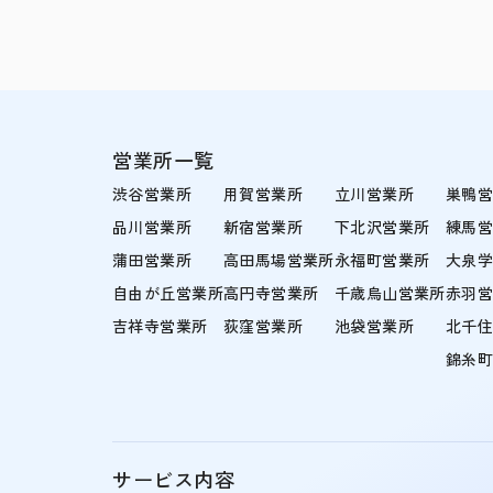
営業所一覧
渋谷営業所
用賀営業所
立川営業所
巣鴨
品川営業所
新宿営業所
下北沢営業所
練馬
蒲田営業所
高田馬場営業所
永福町営業所
大泉
自由が丘営業所
高円寺営業所
千歳烏山営業所
赤羽
吉祥寺営業所
荻窪営業所
池袋営業所
北千
錦糸
サービス内容