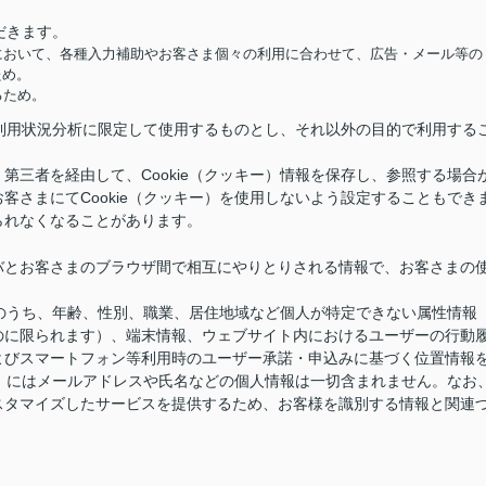
だきます。
において、各種入力補助やお客さま個々の利用に合わせて、広告・メール等の
ため。
るため。
供と利用状況分析に限定して使用するものとし、それ以外の目的で利用する
第三者を経由して、Cookie（クッキー）情報を保存し、参照する場合
客さまにてCookie（クッキー）を使用しないよう設定することもでき
られなくなることがあります。
バとお客さまのブラウザ間で相互にやりとりされる情報で、お客さまの
情報のうち、年齢、性別、職業、居住地域など個人が特定できない属性情報
のに限られます）、端末情報、ウェブサイト内におけるユーザーの行動
よびスマートフォン等利用時のユーザー承諾・申込みに基づく位置情報
キー）にはメールアドレスや氏名などの個人情報は一切含まれません。なお
スタマイズしたサービスを提供するため、お客様を識別する情報と関連