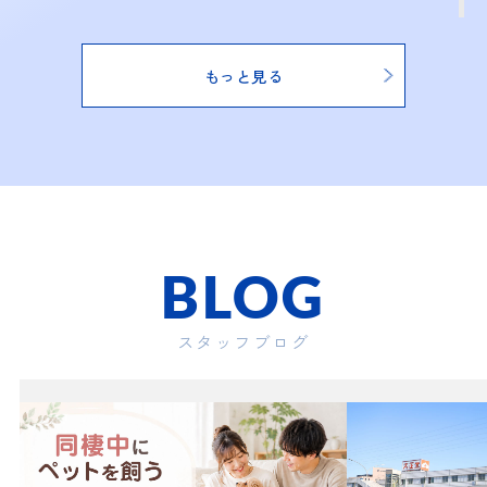
2026.03.20
【テント事業部 移転のお知らせ】
もっと見る
このたび、テナント事業部が下記の通り移転をすることとな
りましたのでご案内申し上げます。
■移転先
〒150-0002 東京都渋谷区渋谷3-17-4 アクシーズ7号館ビル9
階
TEL 03-6630-5365
FAX 03-6427-5821
BLOG
2025.12.07
”クラウドベッド導入の次世代型マンショ
スタッフブログ
ン”が要町で募集開始し...
東京メトロ副都心線「要町」から徒歩２
分、池袋も徒歩圏の好立地に ”クラウドベ
ッドを搭載した次世代型マンション” の募
集が開始されました！建物は安心の旭化成
ヘーベルメゾン！完成は２０２６年３月と
なります...