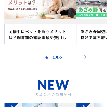
2025.12.07
”クラウドベッド導入の次世代型マンショ
ン”が要町で募集開始し...
東京メトロ副都心線「要町」から徒歩２
分、池袋も徒歩圏の好立地に ”クラウドベ
同棲中にペットを飼うメリット
あざみ野周辺
ッドを搭載した次世代型マンション” の募
集が開始されました！建物は安心の旭化成
は？飼育前の確認事項や費用も解
良好で落ち着
ヘーベルメゾン！完成は２０２６年３月と
説！
なります...
2025.08.06
もっと見る
【 営業所 夏季休暇のお知らせ 】
誠に勝手ながら、下記日程にて休業とさせていただきます。
NEW
夏季休暇期間
２０２５年８月９日～２０２５年８月１５日
各営業所の新着物件
休業期間中にお問い合わせいただきました件に関しては、８
月１６日より順次ご対応させていただきます。