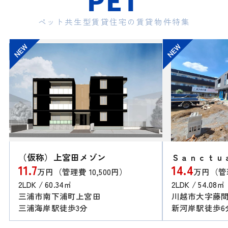
PET
ペット共生型賃貸住宅の賃貸物件特集
NEW
NEW
（仮称）上宮田メゾン
11.7
14.4
万円（管理費 10,500円）
万円（管理
2LDK / 60.34㎡
2LDK / 54.08㎡
三浦市南下浦町上宮田
川越市大字藤
三浦海岸駅徒歩3分
新河岸駅徒歩6