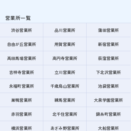
営業所一覧
渋谷営業所
品川営業所
蒲田営業所
自由が丘営業所
用賀営業所
新宿営業所
高田馬場営業所
高円寺営業所
荻窪営業所
吉祥寺営業所
立川営業所
下北沢営業所
永福町営業所
千歳烏山営業所
池袋営業所
巣鴨営業所
練馬営業所
大泉学園営業所
赤羽営業所
北千住営業所
錦糸町営業所
横浜営業所
あざみ野営業所
大船営業所