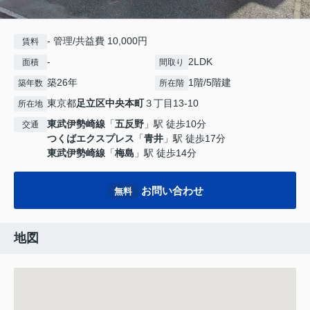
- 管理/共益費 10,000円
賃料
-
2LDK
面積
間取り
築26年
1階/5階建
築年数
所在階
東京都
足立区
中央本町
３丁目13-10
所在地
東武伊勢崎線
「
五反野
」駅 徒歩10分
交通
つくばエクスプレス
「
青井
」駅 徒歩17分
東武伊勢崎線
「
梅島
」駅 徒歩14分
お問い合わせ
無料
地図