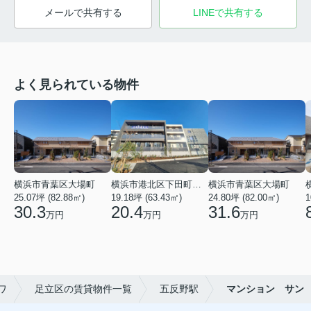
メールで共有する
LINEで共有する
よく見られている物件
横浜市青葉区大場町
横浜市港北区下田町２丁目
横浜市青葉区大場町
25.07坪 (82.88㎡)
19.18坪 (63.43㎡)
24.80坪 (82.00㎡)
1
30.3
20.4
31.6
万円
万円
万円
ワ
足立区の賃貸物件一覧
五反野駅
マンション サン