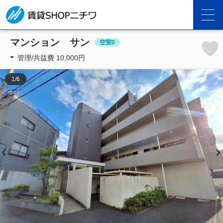
マンション サン
空室0
-
管理/共益費 10,000円
1
/
6