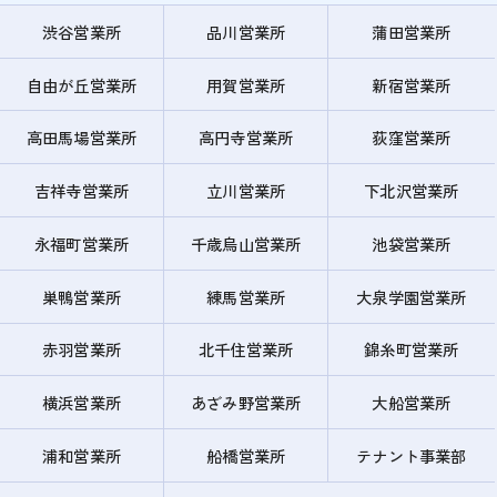
渋谷営業所
品川営業所
蒲田営業所
自由が丘営業所
用賀営業所
新宿営業所
高田馬場営業所
高円寺営業所
荻窪営業所
吉祥寺営業所
立川営業所
下北沢営業所
永福町営業所
千歳烏山営業所
池袋営業所
巣鴨営業所
練馬営業所
大泉学園営業所
赤羽営業所
北千住営業所
錦糸町営業所
横浜営業所
あざみ野営業所
大船営業所
浦和営業所
船橋営業所
テナント事業部