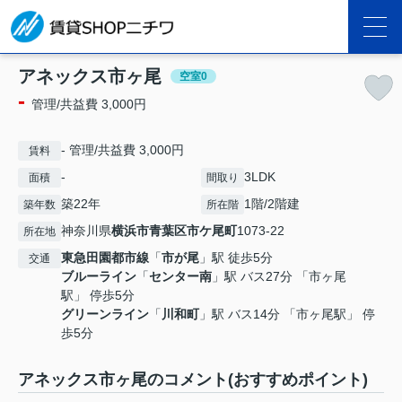
アネックス市ヶ尾
空室0
-
管理/共益費 3,000円
- 管理/共益費 3,000円
賃料
-
3LDK
面積
間取り
築22年
1階/2階建
築年数
所在階
神奈川県
横浜市青葉区
市ケ尾町
1073-22
所在地
東急田園都市線
「
市が尾
」駅 徒歩5分
交通
ブルーライン
「
センター南
」駅 バス27分 「市ヶ尾
駅」 停歩5分
グリーンライン
「
川和町
」駅 バス14分 「市ヶ尾駅」 停
歩5分
アネックス市ヶ尾のコメント(おすすめポイント)