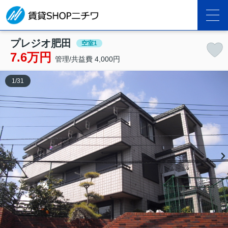
プレジオ肥田
空室1
7.6万円
管理/共益費 4,000円
1
/
31