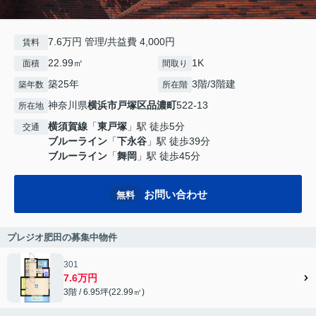
7.6万円 管理/共益費 4,000円
賃料
22.99㎡
1K
面積
間取り
築25年
3階/3階建
築年数
所在階
神奈川県
横浜市戸塚区
品濃町
522-13
所在地
横須賀線
「
東戸塚
」駅 徒歩5分
交通
ブルーライン
「
下永谷
」駅 徒歩39分
ブルーライン
「
舞岡
」駅 徒歩45分
お問い合わせ
無料
プレジオ肥田の募集中物件
301
7.6万円
3階 / 6.95坪(22.99㎡)