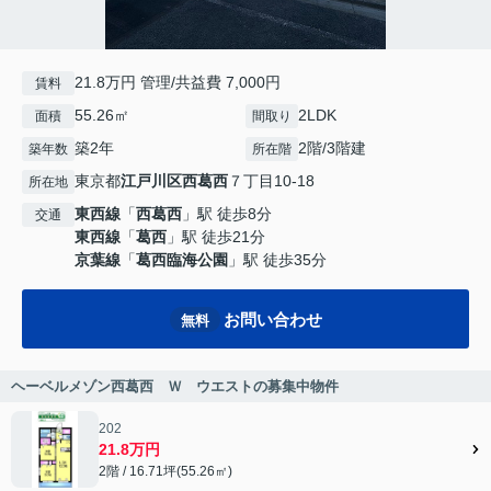
21.8万円 管理/共益費 7,000円
賃料
55.26㎡
2LDK
面積
間取り
築2年
2階/3階建
築年数
所在階
東京都
江戸川区
西葛西
７丁目10-18
所在地
東西線
「
西葛西
」駅 徒歩8分
交通
東西線
「
葛西
」駅 徒歩21分
京葉線
「
葛西臨海公園
」駅 徒歩35分
お問い合わせ
無料
ヘーベルメゾン西葛西 Ｗ ウエストの募集中物件
202
21.8万円
2階 / 16.71坪(55.26㎡)