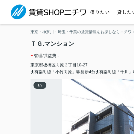
借りたい
貸した
東京・神奈川・埼玉・千葉の賃貸情報をお探しならニチワ
ＴＧ.マンション
-
管理/共益費 -
東京都
板橋区
向原
３丁目10-27
有楽町線「小竹向原」駅徒歩4分
有楽町線「千川」
1
/
9