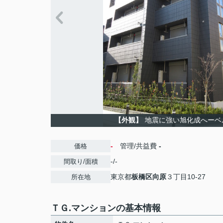
【外観】
地震に強い旭化成へーベ
-
管理/共益費
-
価格
-/-
間取り/面積
東京都
板橋区
向原
３丁目10-27
所在地
ＴＧ.マンションの基本情報