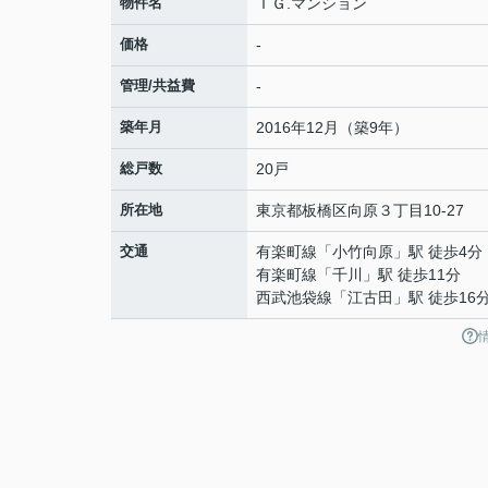
物件名
ＴＧ.マンション
価格
-
管理/共益費
-
築年月
2016年12月（築9年）
総戸数
20戸
所在地
東京都
板橋区
向原
３丁目10-27
交通
有楽町線
「
小竹向原
」駅 徒歩4分
有楽町線
「
千川
」駅 徒歩11分
西武池袋線
「
江古田
」駅 徒歩16