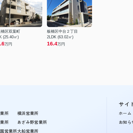
板橋区双葉町
板橋区中台２丁目
K (25.40㎡)
2LDK (63.02㎡)
.6
16.4
万円
万円
サイ
営業所
横浜営業所
ホーム
営業所
あざみ野営業所
お知ら
学園営業所
大船営業所