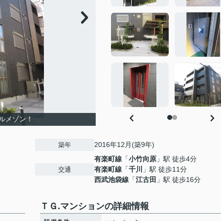
ルメゾン！
2016年12月(築9年)
築年
有楽町線
「
小竹向原
」駅 徒歩4分
有楽町線
「
千川
」駅 徒歩11分
交通
西武池袋線
「
江古田
」駅 徒歩16分
ＴＧ.マンションの詳細情報