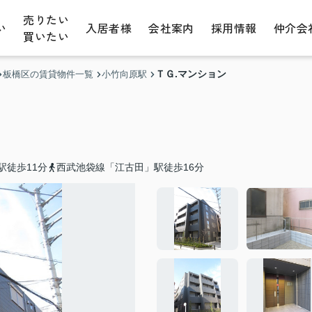
売りたい
い
入居者様
会社案内
採用情報
仲介会
買いたい
ＴＧ.マンション
板橋区の賃貸物件一覧
小竹向原駅
駅徒歩11分
西武池袋線「江古田」駅徒歩16分