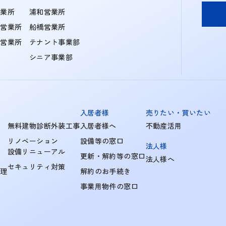
営業所
浦和営業所
住営業所
船橋営業所
町営業所
テナント事業部
シニア事業部
入居者様
売りたい・買いたい
無料建物診断外装工事
入居者様へ
不動産活用
リノベーション
設備等の窓口
法人様
設備リニューアル
更新・解約等の窓口
法人様へ
セキュリティ対策
管理
解約のお手続き
事業用物件の窓口