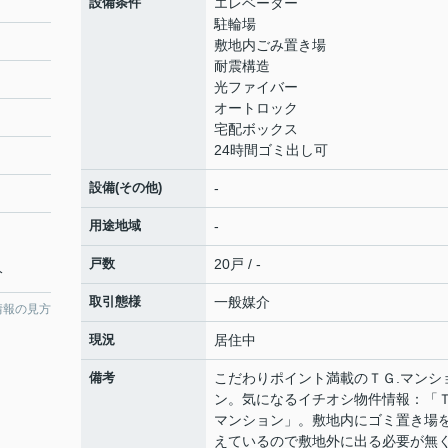
設備条件
エレベーター
駐輪場
敷地内ごみ置き場
耐震構造
光ファイバー
オートロック
宅配ボックス
24時間ゴミ出し可
設備(その他)
-
用途地域
-
戸数
20戸 / -
分
取引態様
一般媒介
情報の見方
現況
居住中
備考
こだわりポイント満載のＴＧ.マンシ
ン。気になるイチオシ物件情報：「Ｔ
マンション」。敷地内にゴミ置き場
えているので敷地外に出る必要が無