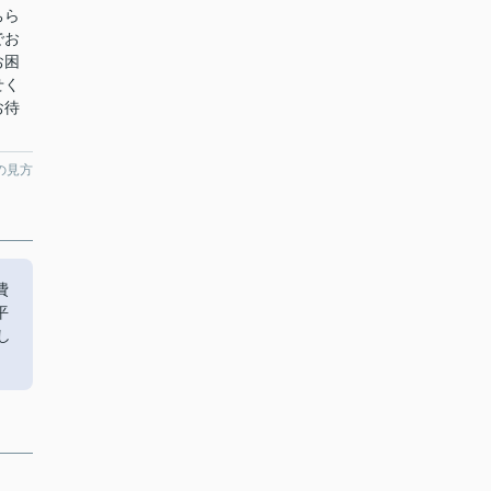
ちら
でお
お困
せく
お待
の見方
費
平
し