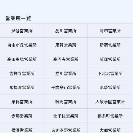
営業所一覧
渋谷営業所
品川営業所
蒲田営業所
自由が丘営業所
用賀営業所
新宿営業所
高田馬場営業所
高円寺営業所
荻窪営業所
吉祥寺営業所
立川営業所
下北沢営業所
永福町営業所
千歳烏山営業所
池袋営業所
巣鴨営業所
練馬営業所
大泉学園営業所
赤羽営業所
北千住営業所
錦糸町営業所
横浜営業所
あざみ野営業所
大船営業所