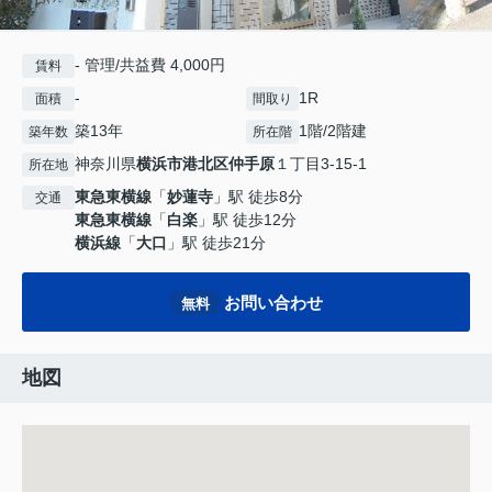
- 管理/共益費 4,000円
賃料
-
1R
面積
間取り
築13年
1階/2階建
築年数
所在階
神奈川県
横浜市港北区
仲手原
１丁目3-15-1
所在地
東急東横線
「
妙蓮寺
」駅 徒歩8分
交通
東急東横線
「
白楽
」駅 徒歩12分
横浜線
「
大口
」駅 徒歩21分
お問い合わせ
無料
地図