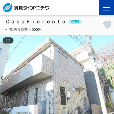
ＣａｓａＦｉｏｒｅｎｔｅ
空室0
-
管理/共益費 4,000円
1
/
5