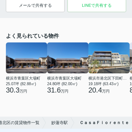
メールで共有する
LINEで共有する
よく見られている物件
横浜市青葉区大場町
横浜市青葉区大場町
横浜市港北区下田町２丁目
25.07坪 (82.88㎡)
24.80坪 (82.00㎡)
19.18坪 (63.43㎡)
1
30.3
31.6
20.4
万円
万円
万円
港北区の賃貸物件一覧
妙蓮寺駅
ＣａｓａＦｉｏｒｅｎｔｅ