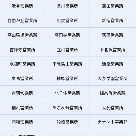
渋谷営業所
品川営業所
蒲田営業所
自由が丘営業所
用賀営業所
新宿営業所
高田馬場営業所
高円寺営業所
荻窪営業所
吉祥寺営業所
立川営業所
下北沢営業所
永福町営業所
千歳烏山営業所
池袋営業所
巣鴨営業所
練馬営業所
大泉学園営業所
赤羽営業所
北千住営業所
錦糸町営業所
横浜営業所
あざみ野営業所
大船営業所
浦和営業所
船橋営業所
テナント事業部