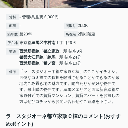
- 管理/共益費 6,000円
賃料
-
2LDK
面積
間取り
築23年
2階/2階建
築年数
所在階
東京都
練馬区
中村南
１丁目26-6
所在地
西武新宿線
「
都立家政
」駅 徒歩9分
交通
都営大江戸線
「
練馬
」駅 徒歩24分
西武新宿線
「
鷺ノ宮
」駅 徒歩13分
「ラ スタジオーネ都立家政Ｃ棟」のここがイチオシ。
備考
面倒なゴミ捨ての負担を軽減させることができるのが敷
地内ごみ置き場の魅力です。陽当たりが良好な物件で
す。最上階の物件です。練馬区エリアと西武新宿線都立
家政付近での賃貸マンション、賃貸アパートをお探しの
方はぜひコチラからお問い合わせやご連絡を下さい。
ラ スタジオーネ都立家政Ｃ棟のコメント(おすす
めポイント)