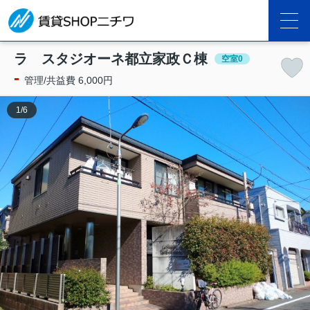
ラ スタジオーネ都立家政Ｃ棟
空室0
-
管理/共益費 6,000円
1
/
6