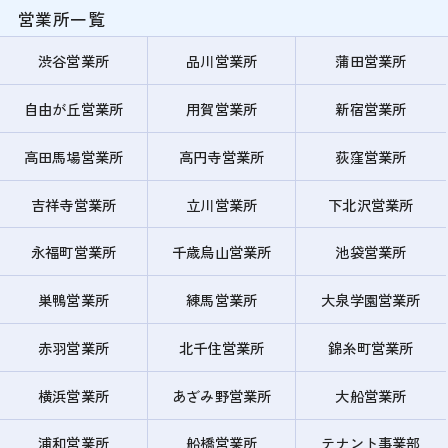
営業所一覧
渋谷営業所
品川営業所
蒲田営業所
自由が丘営業所
用賀営業所
新宿営業所
高田馬場営業所
高円寺営業所
荻窪営業所
吉祥寺営業所
立川営業所
下北沢営業所
永福町営業所
千歳烏山営業所
池袋営業所
巣鴨営業所
練馬営業所
大泉学園営業所
赤羽営業所
北千住営業所
錦糸町営業所
横浜営業所
あざみ野営業所
大船営業所
浦和営業所
船橋営業所
テナント事業部