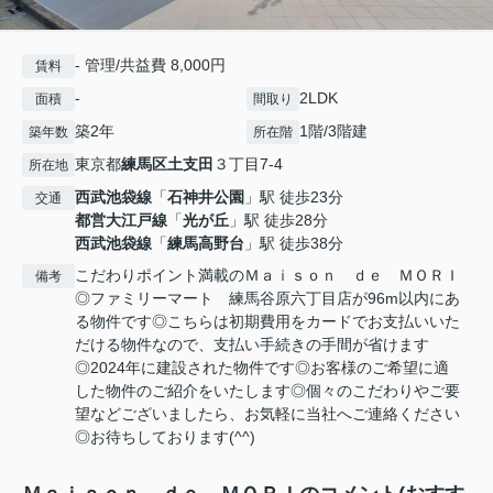
- 管理/共益費 8,000円
賃料
-
2LDK
面積
間取り
築2年
1階/3階建
築年数
所在階
東京都
練馬区
土支田
３丁目7-4
所在地
西武池袋線
「
石神井公園
」駅 徒歩23分
交通
都営大江戸線
「
光が丘
」駅 徒歩28分
西武池袋線
「
練馬高野台
」駅 徒歩38分
こだわりポイント満載のＭａｉｓｏｎ ｄｅ ＭＯＲＩ
備考
◎ファミリーマート 練馬谷原六丁目店が96m以内にあ
る物件です◎こちらは初期費用をカードでお支払いいた
だける物件なので、支払い手続きの手間が省けます
◎2024年に建設された物件です◎お客様のご希望に適
した物件のご紹介をいたします◎個々のこだわりやご要
望などございましたら、お気軽に当社へご連絡ください
◎お待ちしております(^^)