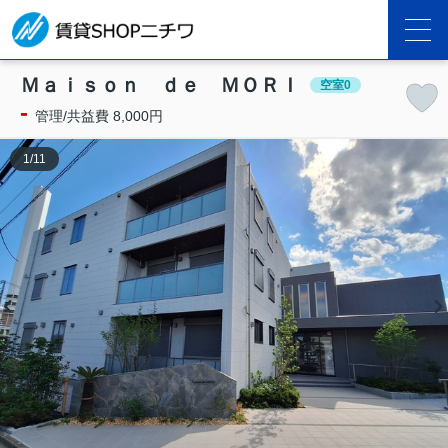
Ｍａｉｓｏｎ ｄｅ ＭＯＲＩ
空室0
-
管理/共益費 8,000円
1
/
11