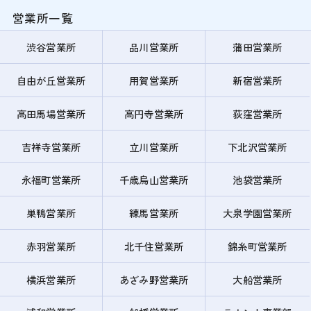
営業所一覧
渋谷営業所
品川営業所
蒲田営業所
自由が丘営業所
用賀営業所
新宿営業所
高田馬場営業所
高円寺営業所
荻窪営業所
吉祥寺営業所
立川営業所
下北沢営業所
永福町営業所
千歳烏山営業所
池袋営業所
巣鴨営業所
練馬営業所
大泉学園営業所
赤羽営業所
北千住営業所
錦糸町営業所
横浜営業所
あざみ野営業所
大船営業所