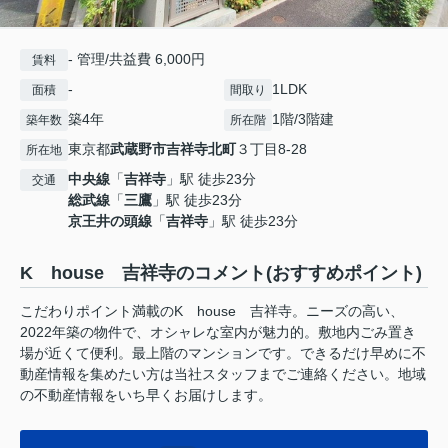
- 管理/共益費 6,000円
賃料
-
1LDK
面積
間取り
築4年
1階/3階建
築年数
所在階
東京都
武蔵野市
吉祥寺北町
３丁目8-28
所在地
中央線
「
吉祥寺
」駅 徒歩23分
交通
総武線
「
三鷹
」駅 徒歩23分
京王井の頭線
「
吉祥寺
」駅 徒歩23分
K house 吉祥寺のコメント(おすすめポイント)
こだわりポイント満載のK house 吉祥寺。ニーズの高い、
2022年築の物件で、オシャレな室内が魅力的。敷地内ごみ置き
場が近くて便利。最上階のマンションです。できるだけ早めに不
動産情報を集めたい方は当社スタッフまでご連絡ください。地域
の不動産情報をいち早くお届けします。