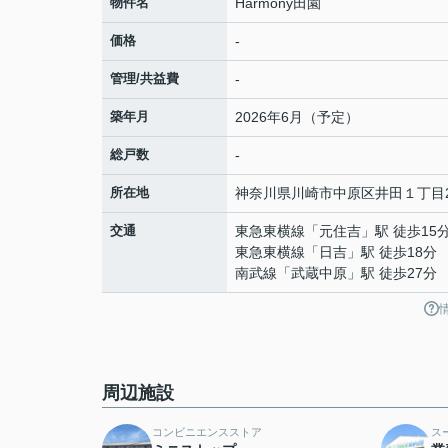
物件名
Harmony田園
価格
-
管理/共益費
-
築年月
2026年6月（予定）
総戸数
-
所在地
神奈川県
川崎市中原区
井田
１丁目
交通
東急東横線
「
元住吉
」駅 徒歩15
東急東横線
「
日吉
」駅 徒歩18分
南武線
「
武蔵中原
」駅 徒歩27分
周辺施設
コンビニエンスストア
ス