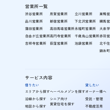
営業所一覧
渋谷営業所
用賀営業所
立川営業所
巣鴨
品川営業所
新宿営業所
下北沢営業所
練馬
蒲田営業所
高田馬場営業所
永福町営業所
大泉
自由が丘営業所
高円寺営業所
千歳烏山営業所
赤羽
吉祥寺営業所
荻窪営業所
池袋営業所
北千
錦糸
サービス内容
借りたい
貸したい
エリアから探す
ヘーベルメゾンを探す
オーナー様へ
沿線から探す
シニア向け
受託・管理
賃貸住宅を探す
地図から探す
不動産活用