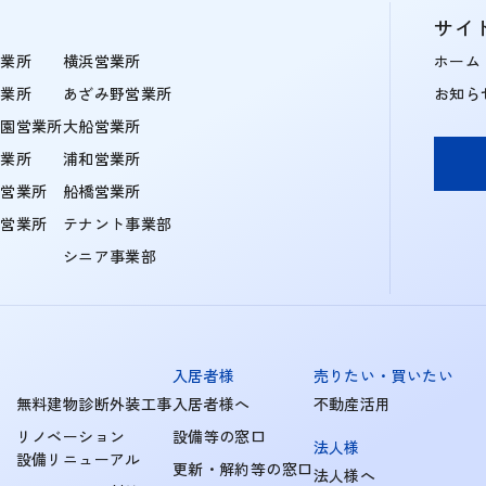
サイ
営業所
横浜営業所
ホーム
営業所
あざみ野営業所
お知ら
学園営業所
大船営業所
営業所
浦和営業所
住営業所
船橋営業所
町営業所
テナント事業部
シニア事業部
入居者様
売りたい・買いたい
無料建物診断外装工事
入居者様へ
不動産活用
リノベーション
設備等の窓口
法人様
設備リニューアル
更新・解約等の窓口
法人様へ