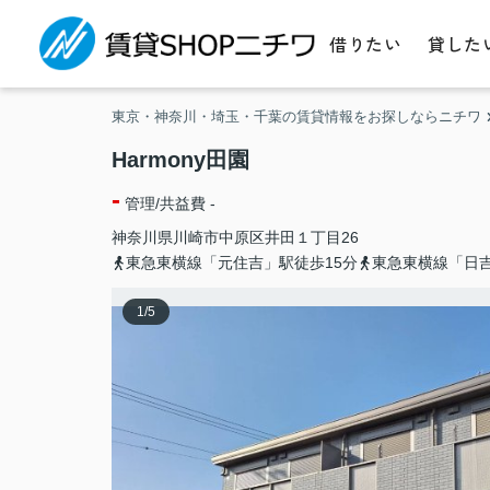
借りたい
貸した
東京・神奈川・埼玉・千葉の賃貸情報をお探しならニチワ
Harmony田園
-
管理/共益費 -
神奈川県
川崎市中原区
井田
１丁目26
東急東横線「元住吉」駅徒歩15分
東急東横線「日吉
1
/
5