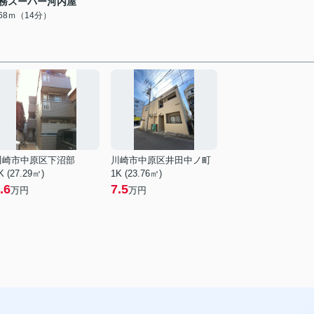
務スーパー河内屋
068ｍ（14分）
川崎市中原区下沼部
川崎市中原区井田中ノ町
K (27.29㎡)
1K (23.76㎡)
.6
7.5
万円
万円