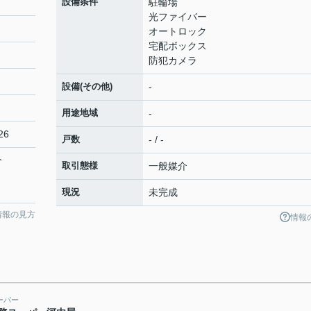
設備条件
駐輪場
光ファイバー
オートロック
宅配ボックス
防犯カメラ
設備(その他)
-
用途地域
-
26
戸数
- / -
分
取引態様
一般媒介
現況
未完成
情報の見方
情報
ーパー