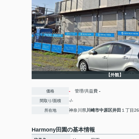
【外観】
-
管理/共益費
-
価格
-/-
間取り/面積
神奈川県
川崎市中原区
井田
１丁目26
所在地
Harmony田園の基本情報