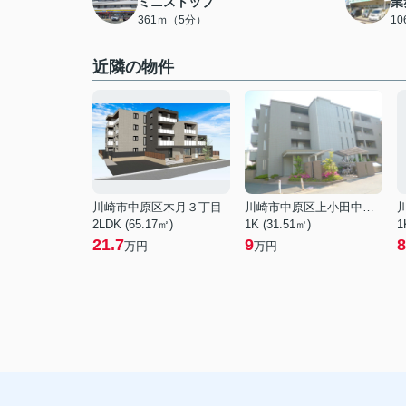
ミニストップ
業
361ｍ（5分）
1
近隣の物件
川崎市中原区木月３丁目
川崎市中原区上小田中３丁目
2LDK (65.17㎡)
1K (31.51㎡)
1
21.7
9
8
万円
万円