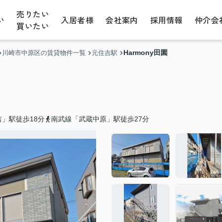
売りたい
い
入居者様
会社案内
採用情報
仲介会
買いたい
Harmony田園
川崎市中原区の賃貸物件一覧
元住吉駅
」駅徒歩18分
南武線「武蔵中原」駅徒歩27分