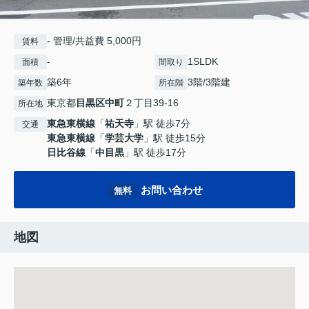
- 管理/共益費 5,000円
賃料
-
1SLDK
面積
間取り
築6年
3階/3階建
築年数
所在階
東京都
目黒区
中町
２丁目39-16
所在地
東急東横線
「
祐天寺
」駅 徒歩7分
交通
東急東横線
「
学芸大学
」駅 徒歩15分
日比谷線
「
中目黒
」駅 徒歩17分
お問い合わせ
無料
地図