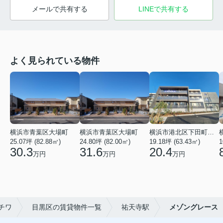
メールで共有する
LINEで共有する
よく見られている物件
横浜市青葉区大場町
横浜市青葉区大場町
横浜市港北区下田町２丁目
25.07坪 (82.88㎡)
24.80坪 (82.00㎡)
19.18坪 (63.43㎡)
1
30.3
31.6
20.4
万円
万円
万円
チワ
目黒区の賃貸物件一覧
祐天寺駅
メゾングレース