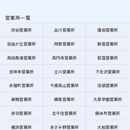
営業所一覧
渋谷営業所
品川営業所
蒲田営業所
自由が丘営業所
用賀営業所
新宿営業所
高田馬場営業所
高円寺営業所
荻窪営業所
吉祥寺営業所
立川営業所
下北沢営業所
永福町営業所
千歳烏山営業所
池袋営業所
巣鴨営業所
練馬営業所
大泉学園営業所
赤羽営業所
北千住営業所
錦糸町営業所
横浜営業所
あざみ野営業所
大船営業所