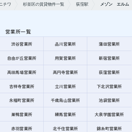
ニチワ
杉並区の賃貸物件一覧
荻窪駅
メゾン エルム
営業所一覧
渋谷営業所
品川営業所
蒲田営業所
自由が丘営業所
用賀営業所
新宿営業所
高田馬場営業所
高円寺営業所
荻窪営業所
吉祥寺営業所
立川営業所
下北沢営業所
永福町営業所
千歳烏山営業所
池袋営業所
巣鴨営業所
練馬営業所
大泉学園営業所
赤羽営業所
北千住営業所
錦糸町営業所