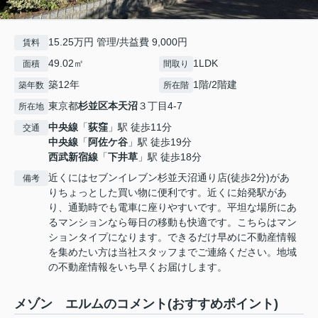
15.25万円 管理/共益費 9,000円
賃料
49.02㎡
1LDK
面積
間取り
築12年
1階/2階建
築年数
所在階
東京都
杉並区
本天沼
３丁目4-7
所在地
中央線
「
荻窪
」駅 徒歩11分
交通
中央線
「
阿佐ケ谷
」駅 徒歩19分
西武新宿線
「
下井草
」駅 徒歩18分
近くにはセブンイレブン杉並天沼通り店(徒歩2分)があ
備考
りちょっとした買い物に便利です。近くに始発駅があ
り、通勤時でも電車に座りやすいです。平坦な場所にあ
るマンションなら毎日の移動も快適です。こちらはマン
ションタイプになります。できるだけ早めに不動産情報
を集めたい方は当社スタッフまでご連絡ください。地域
の不動産情報をいち早くお届けします。
メゾン エルムのコメント(おすすめポイント)