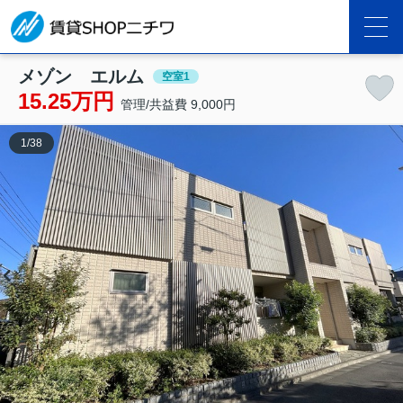
メゾン エルム
空室1
15.25万円
管理/共益費 9,000円
1
/
38