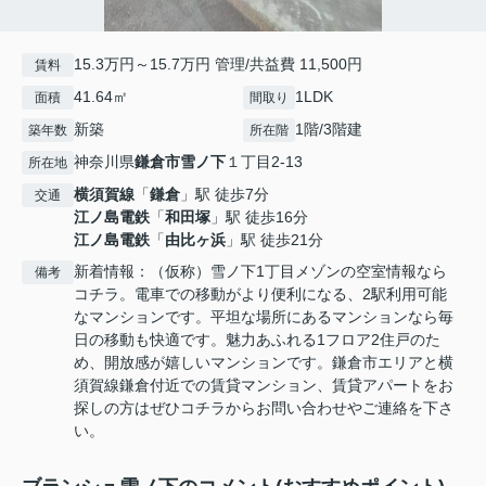
15.3万円～15.7万円 管理/共益費 11,500円
賃料
41.64㎡
1LDK
面積
間取り
新築
1階/3階建
築年数
所在階
神奈川県
鎌倉市
雪ノ下
１丁目2-13
所在地
横須賀線
「
鎌倉
」駅 徒歩7分
交通
江ノ島電鉄
「
和田塚
」駅 徒歩16分
江ノ島電鉄
「
由比ヶ浜
」駅 徒歩21分
新着情報：（仮称）雪ノ下1丁目メゾンの空室情報なら
備考
コチラ。電車での移動がより便利になる、2駅利用可能
なマンションです。平坦な場所にあるマンションなら毎
日の移動も快適です。魅力あふれる1フロア2住戸のた
め、開放感が嬉しいマンションです。鎌倉市エリアと横
須賀線鎌倉付近での賃貸マンション、賃貸アパートをお
探しの方はぜひコチラからお問い合わせやご連絡を下さ
い。