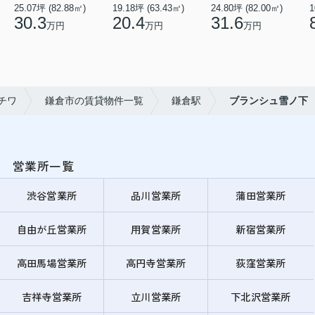
25.07坪 (82.88㎡)
19.18坪 (63.43㎡)
24.80坪 (82.00㎡)
1
30.3
20.4
31.6
万円
万円
万円
チワ
鎌倉市の賃貸物件一覧
鎌倉駅
ブランシュ雪ノ下
営業所一覧
渋谷営業所
品川営業所
蒲田営業所
自由が丘営業所
用賀営業所
新宿営業所
高田馬場営業所
高円寺営業所
荻窪営業所
吉祥寺営業所
立川営業所
下北沢営業所