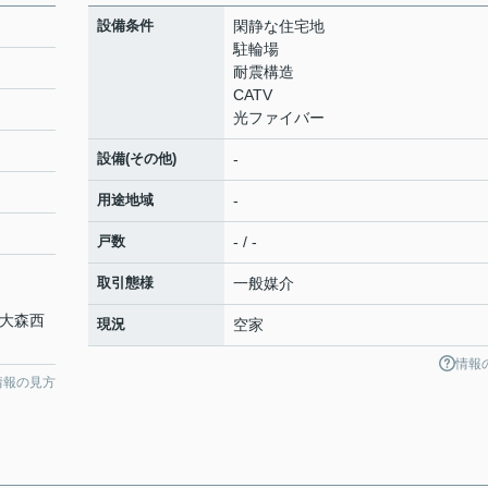
設備条件
閑静な住宅地
駐輪場
耐震構造
CATV
光ファイバー
設備(その他)
-
用途地域
-
戸数
- / -
取引態様
一般媒介
「大森西
現況
空家
情報
情報の見方