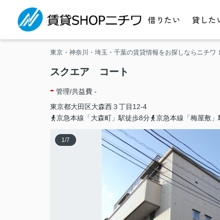
借りたい
貸した
東京・神奈川・埼玉・千葉の賃貸情報をお探しならニチワ
スクエア コート
-
管理/共益費 -
東京都
大田区
大森西
３丁目12-4
京急本線「大森町」駅徒歩8分
京急本線「梅屋敷」
1
/
7