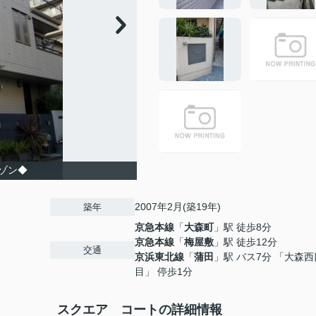
ゾン◆
2007年2月(築19年)
築年
京急本線
「
大森町
」駅 徒歩8分
京急本線
「
梅屋敷
」駅 徒歩12分
交通
京浜東北線
「
蒲田
」駅 バス7分 「大森
目」 停歩1分
スクエア コートの詳細情報