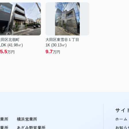
大田区北嶺町
大田区東雪谷１丁目
LDK (41.98㎡)
1K (30.13㎡)
5.5
9.7
万円
万円
サイ
営業所
横浜営業所
ホーム
営業所
あざみ野営業所
お知ら