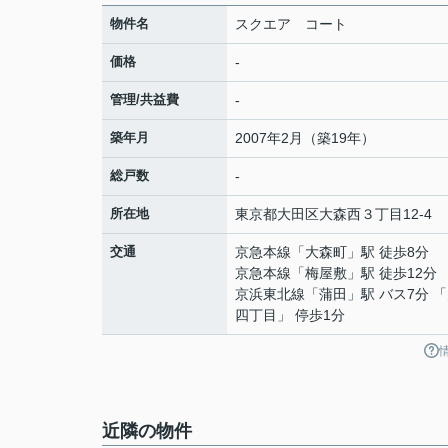
物件名
スクエア コート
価格
-
管理/共益費
-
築年月
2007年2月（築19年）
総戸数
-
所在地
東京都
大田区
大森西
３丁目12-4
交通
京急本線
「
大森町
」駅 徒歩8分
京急本線
「
梅屋敷
」駅 徒歩12分
京浜東北線
「
蒲田
」駅 バス7分 
四丁目」 停歩1分
近隣の物件