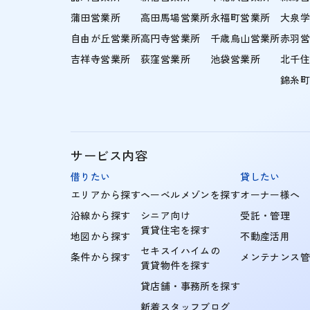
蒲田営業所
高田馬場営業所
永福町営業所
大泉
自由が丘営業所
高円寺営業所
千歳烏山営業所
赤羽
吉祥寺営業所
荻窪営業所
池袋営業所
北千
錦糸
サービス内容
借りたい
貸したい
エリアから探す
ヘーベルメゾンを探す
オーナー様へ
沿線から探す
シニア向け
受託・管理
賃貸住宅を探す
地図から探す
不動産活用
セキスイハイムの
条件から探す
メンテナンス
賃貸物件を探す
貸店舗・事務所を探す
新着スタッフブログ