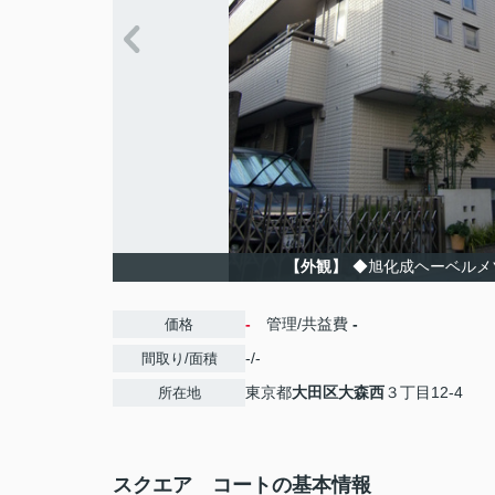
【外観】
◆旭化成ヘーベルメ
-
管理/共益費
-
価格
-/-
間取り/面積
東京都
大田区
大森西
３丁目12-4
所在地
スクエア コートの基本情報