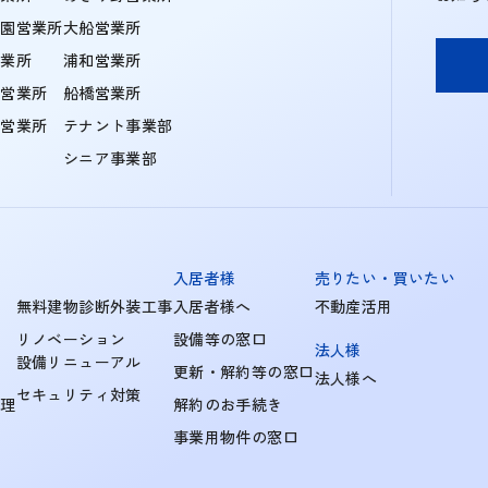
学園営業所
大船営業所
営業所
浦和営業所
住営業所
船橋営業所
町営業所
テナント事業部
シニア事業部
入居者様
売りたい・買いたい
無料建物診断外装工事
入居者様へ
不動産活用
リノベーション
設備等の窓口
法人様
設備リニューアル
更新・解約等の窓口
法人様へ
セキュリティ対策
管理
解約のお手続き
事業用物件の窓口