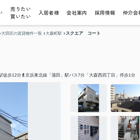
売りたい
い
入居者様
会社案内
採用情報
仲介会
買いたい
スクエア コート
大田区の賃貸物件一覧
大森町駅
駅徒歩12分
京浜東北線「蒲田」駅バス7分「大森西四丁目」停歩1分