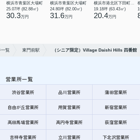
横浜市青葉区大場町
横浜市青葉区大場町
横浜市港北区下田町２丁目
25.07坪 (82.88㎡)
24.80坪 (82.00㎡)
19.18坪 (63.43㎡)
1
30.3
31.6
20.4
万円
万円
万円
件一覧
東門前駅
（シニア限定）Village Daishi Hills 四番館
営業所一覧
渋谷営業所
品川営業所
蒲田営業所
自由が丘営業所
用賀営業所
新宿営業所
高田馬場営業所
高円寺営業所
荻窪営業所
吉祥寺営業所
立川営業所
下北沢営業所