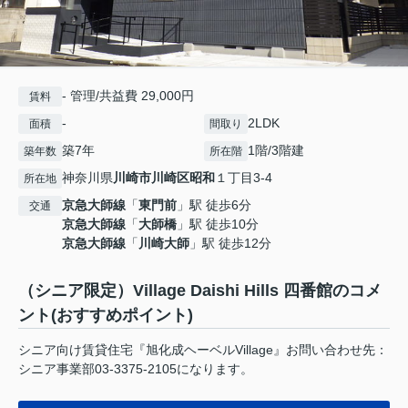
- 管理/共益費 29,000円
賃料
-
2LDK
面積
間取り
築7年
1階/3階建
築年数
所在階
神奈川県
川崎市川崎区
昭和
１丁目3-4
所在地
京急大師線
「
東門前
」駅 徒歩6分
交通
京急大師線
「
大師橋
」駅 徒歩10分
京急大師線
「
川崎大師
」駅 徒歩12分
（シニア限定）Village Daishi Hills 四番館のコメ
ント(おすすめポイント)
シニア向け賃貸住宅『旭化成ヘーベルVillage』お問い合わせ先：
シニア事業部03-3375-2105になります。