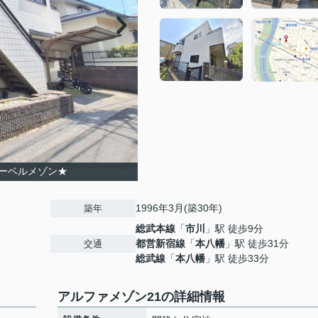
ーベルメゾン★
1996年3月(築30年)
築年
総武本線
「
市川
」駅 徒歩9分
都営新宿線
「
本八幡
」駅 徒歩31分
交通
総武線
「
本八幡
」駅 徒歩33分
アルファメゾン21の詳細情報