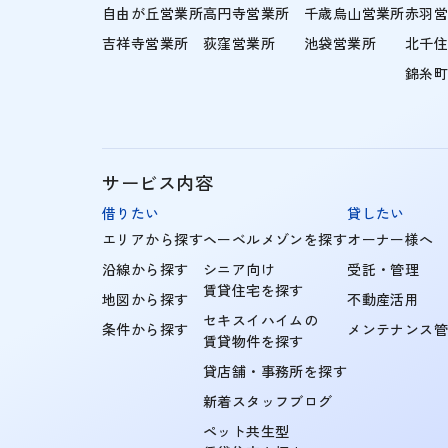
自由が丘営業所
高円寺営業所
千歳烏山営業所
赤羽
吉祥寺営業所
荻窪営業所
池袋営業所
北千
錦糸
サービス内容
借りたい
貸したい
エリアから探す
ヘーベルメゾンを探す
オーナー様へ
沿線から探す
シニア向け
受託・管理
賃貸住宅を探す
地図から探す
不動産活用
セキスイハイムの
条件から探す
メンテナンス
賃貸物件を探す
貸店舗・事務所を探す
新着スタッフブログ
ペット共生型