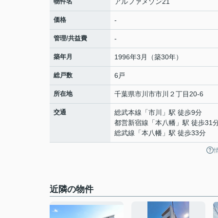
物件名
アルファメゾン21
価格
-
管理/共益費
-
築年月
1996年3月（築30年）
総戸数
6戸
所在地
千葉県
市川市
市川
２丁目20-6
交通
総武本線
「
市川
」駅 徒歩9分
都営新宿線
「
本八幡
」駅 徒歩31
総武線
「
本八幡
」駅 徒歩33分
近隣の物件