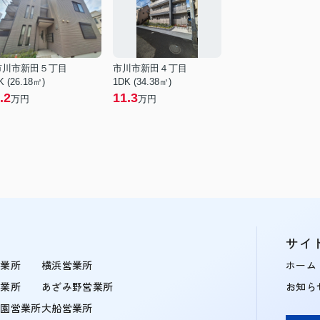
市川市新田５丁目
市川市新田４丁目
K (26.18㎡)
1DK (34.38㎡)
.2
11.3
万円
万円
サイ
営業所
横浜営業所
ホーム
営業所
あざみ野営業所
お知ら
学園営業所
大船営業所