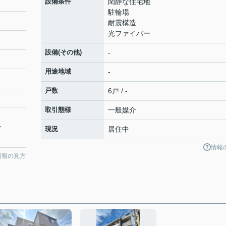
設備条件
閑静な住宅地
駐輪場
耐震構造
光ファイバー
設備(その他)
-
用途地域
-
戸数
6戸 / -
取引態様
一般媒介
分
現況
居住中
情報
情報の見方