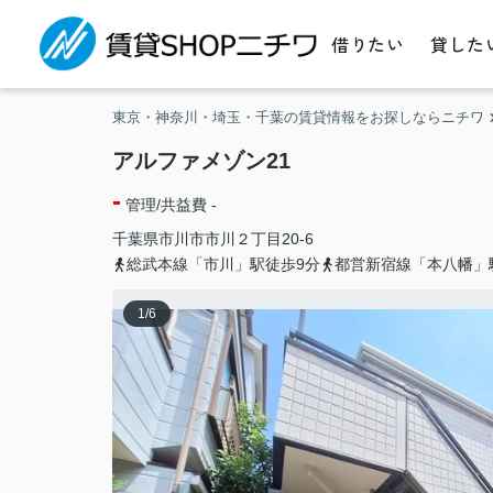
借りたい
貸した
東京・神奈川・埼玉・千葉の賃貸情報をお探しならニチワ
アルファメゾン21
-
管理/共益費 -
千葉県
市川市
市川
２丁目20-6
総武本線「市川」駅徒歩9分
都営新宿線「本八幡」
1
/
6