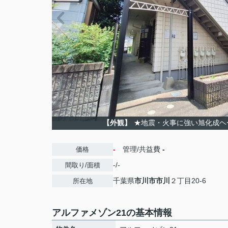
【外観】
★地震・火事に強い旭化成ヘ
-
管理/共益費
-
価格
-/-
間取り/面積
千葉県
市川市
市川
２丁目20-6
所在地
アルファメゾン21の基本情報