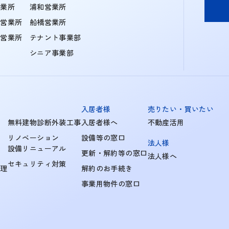
営業所
浦和営業所
住営業所
船橋営業所
町営業所
テナント事業部
シニア事業部
入居者様
売りたい・買いたい
無料建物診断外装工事
入居者様へ
不動産活用
リノベーション
設備等の窓口
法人様
設備リニューアル
更新・解約等の窓口
法人様へ
セキュリティ対策
管理
解約のお手続き
事業用物件の窓口