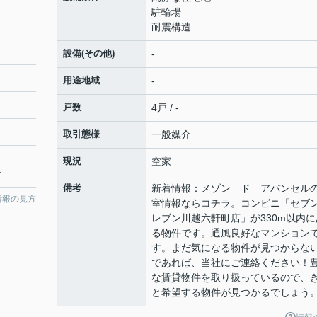
駐輪場
耐震構造
設備(その他)
-
用途地域
-
戸数
4戸 / -
取引態様
一般媒介
現況
空家
分
備考
新着情報：メゾン ド アバンセル
情報の見方
室情報ならコチラ。コンビニ「セブ
レブン川越六軒町店」が330m以内に
る物件です。通風良好なマンション
す。まだ気になる物件が見つからな
であれば、当社にご連絡ください！
な賃貸物件を取り扱っているので、
と希望する物件が見つかるでしょう