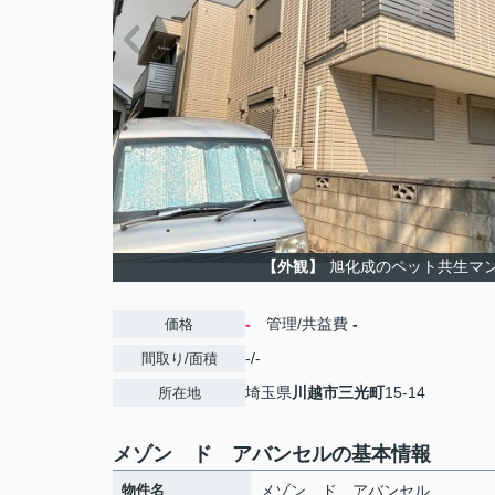
【外観】
旭化成のペット共生マ
-
管理/共益費
-
価格
-/-
間取り/面積
埼玉県
川越市
三光町
15-14
所在地
メゾン ド アバンセルの基本情報
物件名
メゾン ド アバンセル