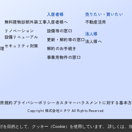
入居者様
売りたい・買いたい
無料建物診断外装工事
入居者様へ
不動産活用
リノベーション
設備等の窓口
法人様
設備リニューアル
更新・解約等の窓口
法人様へ
セキュリティ対策
管理
解約のお手続き
事業用物件の窓口
利用規約
プライバシーポリシー
カスタマーハラスメントに対する基本方
Copyright 株式会社ニチワ All Rights Reserved.
を目的として、クッキー（Cookie）を使用しています。
詳しくは、