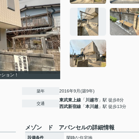
ンション！
2016年9月(築9年)
築年
東武東上線
「
川越市
」駅 徒歩8分
交通
西武新宿線
「
本川越
」駅 徒歩13分
メゾン ド アバンセルの詳細情報
設備条件
閑静な住宅地