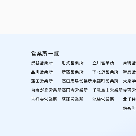
営業所一覧
渋谷営業所
用賀営業所
立川営業所
巣鴨
品川営業所
新宿営業所
下北沢営業所
練馬
蒲田営業所
高田馬場営業所
永福町営業所
大泉
自由が丘営業所
高円寺営業所
千歳烏山営業所
赤羽
吉祥寺営業所
荻窪営業所
池袋営業所
北千
錦糸