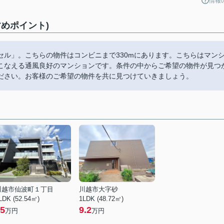
情報
めポイント)
ル」。こちらの物件はコンビニまで330mにあります。こちらはマン
こなえる通風良好のマンションです。条件の中からご希望の物件が見つ
ださい。お客様のご希望の物件を共に見つけていきましょう。
川越市仙波町１丁目
川越市大字砂
LDK (52.54㎡)
1LDK (48.72㎡)
5
9.2
万円
万円