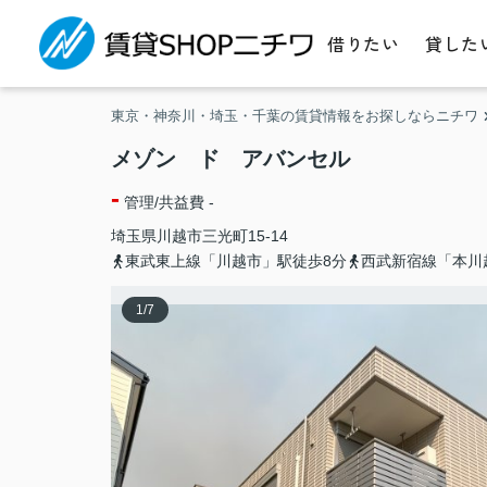
借りたい
貸した
東京・神奈川・埼玉・千葉の賃貸情報をお探しならニチワ
メゾン ド アバンセル
-
管理/共益費 -
埼玉県
川越市
三光町
15-14
東武東上線「川越市」駅徒歩8分
西武新宿線「本川
1
/
7