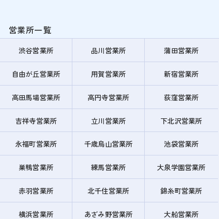
営業所一覧
渋谷営業所
品川営業所
蒲田営業所
自由が丘営業所
用賀営業所
新宿営業所
高田馬場営業所
高円寺営業所
荻窪営業所
吉祥寺営業所
立川営業所
下北沢営業所
永福町営業所
千歳烏山営業所
池袋営業所
巣鴨営業所
練馬営業所
大泉学園営業所
赤羽営業所
北千住営業所
錦糸町営業所
横浜営業所
あざみ野営業所
大船営業所