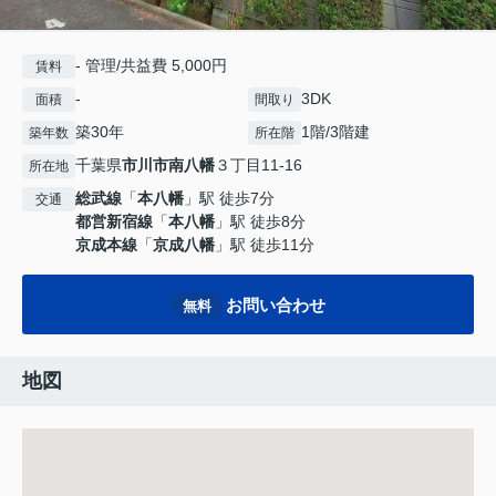
- 管理/共益費 5,000円
賃料
-
3DK
面積
間取り
築30年
1階/3階建
築年数
所在階
千葉県
市川市
南八幡
３丁目11-16
所在地
総武線
「
本八幡
」駅 徒歩7分
交通
都営新宿線
「
本八幡
」駅 徒歩8分
京成本線
「
京成八幡
」駅 徒歩11分
お問い合わせ
無料
地図