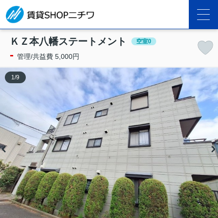
ＫＺ本八幡ステートメント
空室0
-
管理/共益費 5,000円
1
/
9