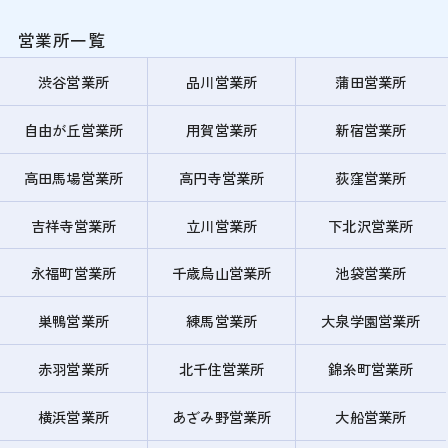
営業所一覧
渋谷営業所
品川営業所
蒲田営業所
自由が丘営業所
用賀営業所
新宿営業所
高田馬場営業所
高円寺営業所
荻窪営業所
吉祥寺営業所
立川営業所
下北沢営業所
永福町営業所
千歳烏山営業所
池袋営業所
巣鴨営業所
練馬営業所
大泉学園営業所
赤羽営業所
北千住営業所
錦糸町営業所
横浜営業所
あざみ野営業所
大船営業所