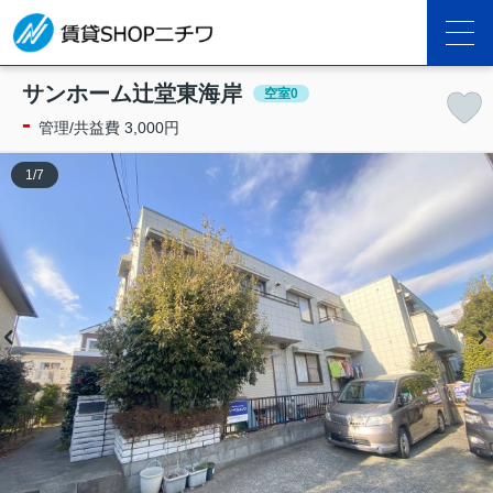
サンホーム辻堂東海岸
空室0
-
管理/共益費 3,000円
1
/
7