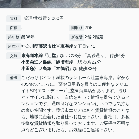
- 管理/共益費 3,000円
賃料
-
2DK
面積
間取り
築38年
2階/2階建
築年数
所在階
神奈川県
藤沢市
辻堂東海岸
３丁目9-41
所在地
東海道本線
「
辻堂
」駅 バス6分 「真砂通り」 停歩4分
交通
小田急江ノ島線
「
鵠沼海岸
」駅 徒歩22分
小田急江ノ島線
「
本鵠沼
」駅 徒歩33分
こだわりポイント満載のサンホーム辻堂東海岸。家から
備考
495mのところに、薬や日用品を買うのに便利なクリエ
イトSD(エス・ディー) 辻堂東海岸店があります。造り
とデザインに関して、自信をもって情報を提供できるマ
ンションです。通風良好なマンションはいつでも気持ち
の良い空間です。藤沢市エリアにある賃貸情報のことな
ら、地域に密着した当社へお任せ下さい。当社は、多種
多様な賃貸情報を取り扱っております。ご要望や不明な
点などございましたら、お気軽にご連絡下さい。